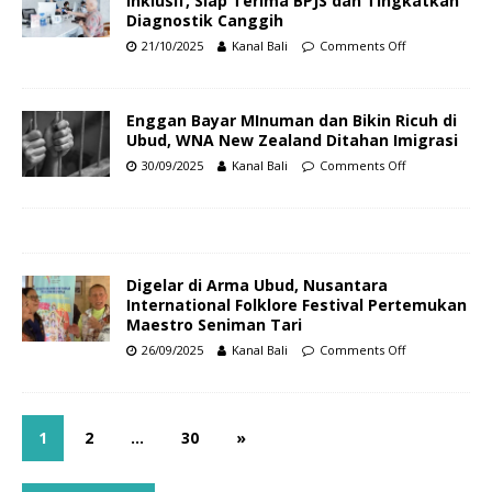
Inklusif, Siap Terima BPJS dan Tingkatkan
Diagnostik Canggih
21/10/2025
Kanal Bali
Comments Off
Enggan Bayar MInuman dan Bikin Ricuh di
Ubud, WNA New Zealand Ditahan Imigrasi
30/09/2025
Kanal Bali
Comments Off
Digelar di Arma Ubud, Nusantara
International Folklore Festival Pertemukan
Maestro Seniman Tari
26/09/2025
Kanal Bali
Comments Off
1
2
…
30
»