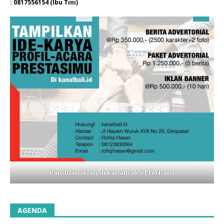
: 0817556154 (Ibu Tini)
Panduan iklan di kanalbali,id terbaru
AGENDA