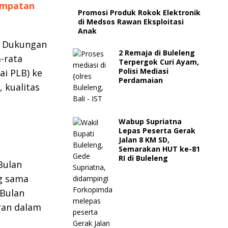
sempatan
Promosi Produk Rokok Elektronik
di Medsos Rawan Eksploitasi
Anak
u. Dukungan
2 Remaja di Buleleng
-rata
Terpergok Curi Ayam,
Polisi Mediasi
ai PLB) ke
Perdamaian
 kualitas
Wabup Supriatna
Lepas Peserta Gerak
Jalan 8 KM SD,
Semarakan HUT ke-81
RI di Buleleng
Bulan
g sama
 Bulan
ran dalam