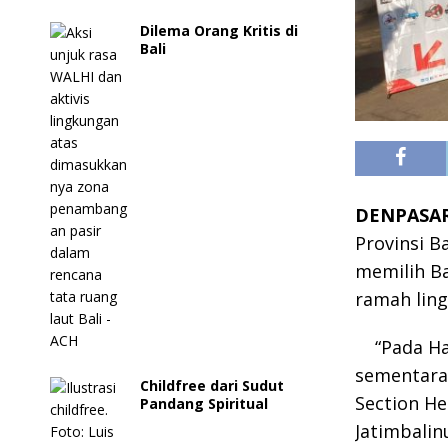
Dilema Orang Kritis di
Bali
DENPASA
Provinsi B
memilih Ba
ramah ling
“Pada Ha
sementara 
Childfree dari Sudut
Section H
Pandang Spiritual
Jatimbalin