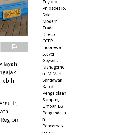
ilayah
ngajak
 lebih
rgulir,
kata
 Region