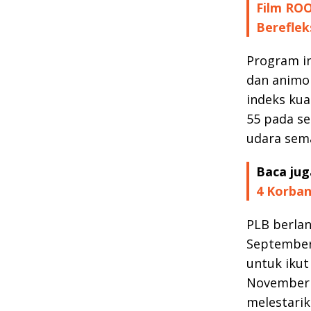
Film ROO
Bereflek
Program in
dan animo 
indeks kua
55 pada se
udara sema
Baca jug
4 Korban
PLB berlan
September
untuk ikut
November (
melestarik