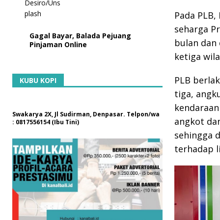
Pada PLB,
seharga Pr
Gagal Bayar, Balada Pejuang
bulan dan 
Pinjaman Online
ketiga wil
PLB berla
KUBU KOPI
tiga, angk
kendaraan 
Swakarya 2X, Jl Sudirman, Denpasar. Telpon/wa
angkot dan
: 0817556154 (Ibu Tini)
sehingga d
terhadap l