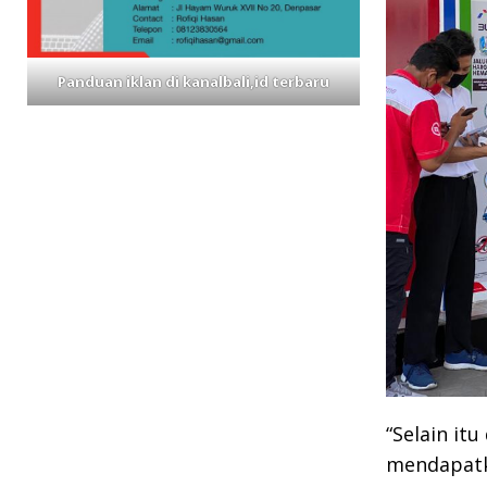
Panduan iklan di kanalbali,id terbaru
“Selain it
mendapatk