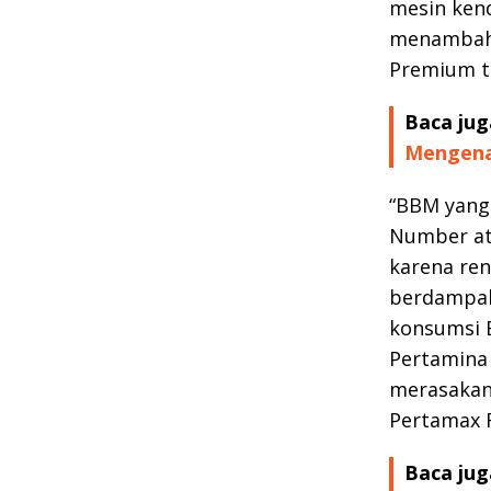
mesin kend
menambahk
Premium te
Baca jug
Mengenal
“BBM yang 
Number ata
karena ren
berdampak 
konsumsi 
Pertamina
merasakan 
Pertamax 
Baca jug