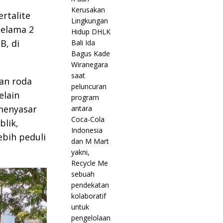
rtalite
selama 2
B, di
an roda
elain
menyasar
blik,
ebih peduli