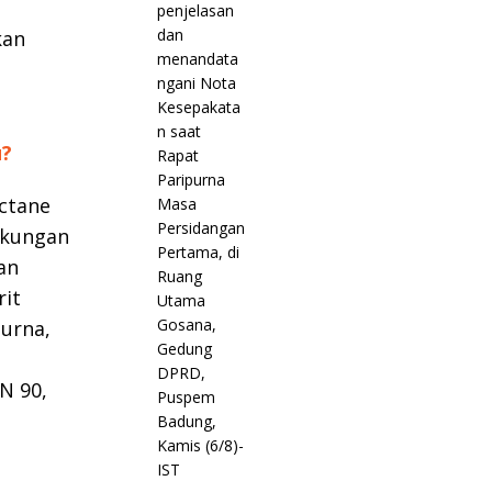
kan
u?
Octane
gkungan
an
rit
urna,
N 90,