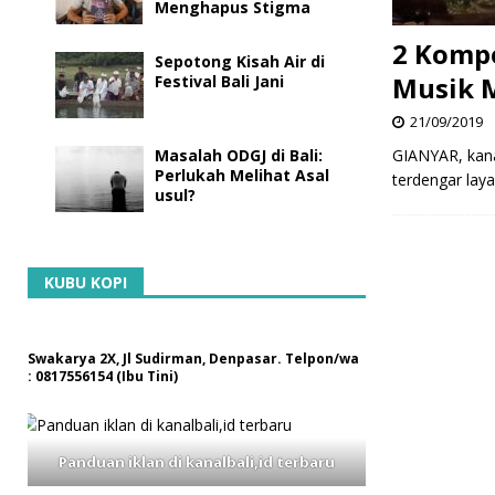
Menghapus Stigma
2 Komp
Sepotong Kisah Air di
Musik M
Festival Bali Jani
21/09/2019
Masalah ODGJ di Bali:
GIANYAR, kana
Perlukah Melihat Asal
terdengar lay
usul?
KUBU KOPI
Swakarya 2X, Jl Sudirman, Denpasar. Telpon/wa
: 0817556154 (Ibu Tini)
Panduan iklan di kanalbali,id terbaru