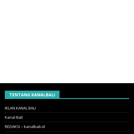
TENTANG KANALBALI
IKLAN KANAL BALI
Kanal Bali
REDAKSI – kanalbali.id