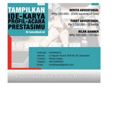
Panduan iklan di kanalbali,id terbaru