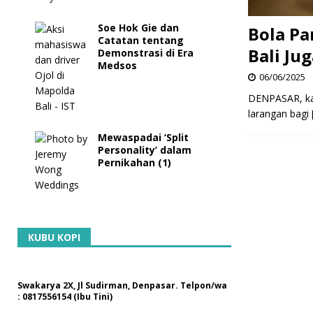
Soe Hok Gie dan
Bola Pa
Catatan tentang
Bali Ju
Demonstrasi di Era
Medsos
06/06/2025
DENPASAR, kan
larangan bagi
Mewaspadai ‘Split
Personality’ dalam
Pernikahan (1)
KUBU KOPI
Swakarya 2X, Jl Sudirman, Denpasar. Telpon/wa
: 0817556154 (Ibu Tini)