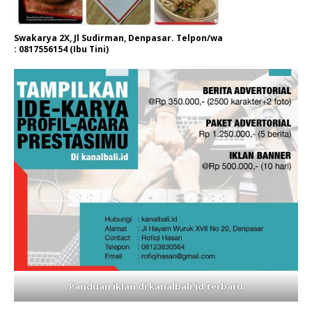
Swakarya 2X, Jl Sudirman, Denpasar. Telpon/wa
: 0817556154 (Ibu Tini)
Panduan iklan di kanalbali,id terbaru