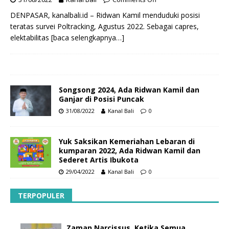
DENPASAR, kanalbali.id – Ridwan Kamil menduduki posisi
teratas survei Poltracking, Agustus 2022. Sebagai capres,
elektabilitas
[baca selengkapnya…]
Songsong 2024, Ada Ridwan Kamil dan
Ganjar di Posisi Puncak
31/08/2022
Kanal Bali
0
Yuk Saksikan Kemeriahan Lebaran di
kumparan 2022, Ada Ridwan Kamil dan
Sederet Artis Ibukota
29/04/2022
Kanal Bali
0
TERPOPULER
Zaman Narcissus, Ketika Semua