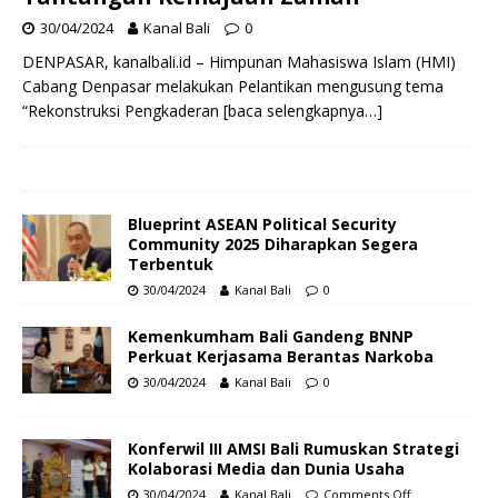
30/04/2024
Kanal Bali
0
DENPASAR, kanalbali.id – Himpunan Mahasiswa Islam (HMI)
Cabang Denpasar melakukan Pelantikan mengusung tema
“Rekonstruksi Pengkaderan
[baca selengkapnya…]
Blueprint ASEAN Political Security
Community 2025 Diharapkan Segera
Terbentuk
30/04/2024
Kanal Bali
0
Kemenkumham Bali Gandeng BNNP
Perkuat Kerjasama Berantas Narkoba
30/04/2024
Kanal Bali
0
Konferwil III AMSI Bali Rumuskan Strategi
Kolaborasi Media dan Dunia Usaha
30/04/2024
Kanal Bali
Comments Off