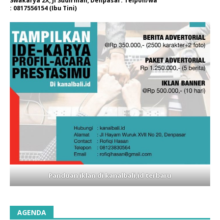
Swakarya 2X, Jl Sudirman, Denpasar. Telpon/wa
: 0817556154 (Ibu Tini)
Panduan iklan di kanalbali,id terbaru
AGENDA