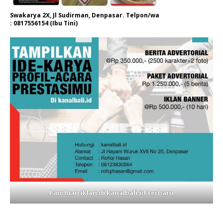
Swakarya 2X, Jl Sudirman, Denpasar. Telpon/wa
: 0817556154 (Ibu Tini)
Panduan iklan di kanalbali,id terbaru