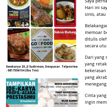
Saya perna
Hari ini s
sinis, ata
Belakangan
memoar b
ditulis ol
secara ut
Dari yang
yang retak
Swakarya 2X, Jl Sudirman, Denpasar. Telpon/wa
kekerasan 
: 0817556154 (Ibu Tini)
yang akra
menegang, 
Cinta yang
ingin memi