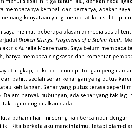
h menulis esai ini tiga tahun lalu, dengan nada ag
aya membacanya kembali dan bertanya, apakah saya 
u memang kenyataan yang membuat kita sulit optimi
 saya melihat beberapa ulasan di media sosial ten
erjudul
Broken Strings: Fragments of a Stolen Youth.
Me
eh aktris Aurelie Moeremans. Saya belum membaca b
uh, hanya membaca ringkasan dan komentar pembac
 saya tangkap, buku ini penuh potongan pengalama
 dan pahit, seolah senar kenangan yang putus kare
atau kehilangan. Senar yang putus terasa seperti m
b. Dalam banyak hubungan, ada senar yang tak lag
tak lagi menghasilkan nada.
 kita pahami hari ini sering kali bercampur dengan 
liki. Kita berkata aku mencintaimu, tetapi diam-di