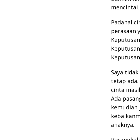
mencintai.
Padahal ci
perasaan y
Keputusan 
Keputusan 
Keputusan 
Saya tidak
tetap ada.
cinta masi
Ada pasan
kemudian j
kebaikanm
anaknya.
Barangkal