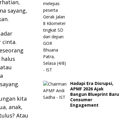
hatian,
na sayang,
kan.
sadar
cinta.
seseorang
 halus
 atau
sa
Hadapi Era Disrupsi,
sayang.
APMF 2026 Ajak
Bangun Blueprint Baru
bungan kita
Consumer
Engagement
ua, anak,
tulus? Atau