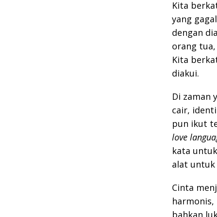
Kita berka
yang gagal
dengan dia
orang tua,
Kita berka
diakui.
Di zaman y
cair, iden
pun ikut t
love languag
kata untuk
alat untu
Cinta men
harmonis, 
bahkan luk