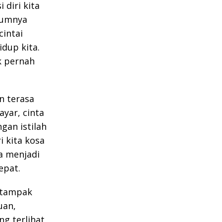
 diri kita
kumnya
cintai
idup kita.
k pernah
n terasa
ayar, cinta
gan istilah
i kita kosa
a menjadi
epat.
 tampak
uan,
ng terlihat