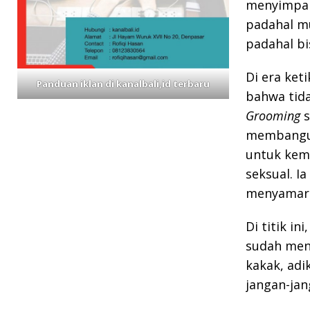
menyimpan
padahal mu
padahal bi
Di era keti
Panduan iklan di kanalbali,id terbaru
bahwa tid
Grooming
s
membangun
untuk kem
seksual. I
menyamar s
Di titik i
sudah meny
kakak, adi
jangan-jang