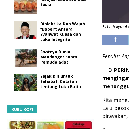
Sosial
Dialektika Dua Wajah
Foto: Mayur G
“Baper”: Antara
Syahwat Kuasa dan
Luka Integrita
Saatnya Dunia
Penulis: An
Mendengar Suara
Pemuda adat
DIPERIN
Sajak Kiri untuk
mengingat
Sahabat, Catatan
menunggu 
tentang Luka Batin
Kita mengu
Lalu besok
KUBU KOPI
dirayakan,