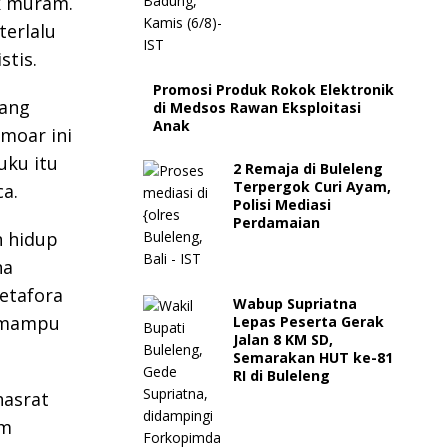
ak muram.
terlalu
stis.
Promosi Produk Rokok Elektronik
tang
di Medsos Rawan Eksploitasi
Anak
moar ini
uku itu
2 Remaja di Buleleng
Terpergok Curi Ayam,
a.
Polisi Mediasi
Perdamaian
n hidup
na
etafora
Wabup Supriatna
i mampu
Lepas Peserta Gerak
Jalan 8 KM SD,
Semarakan HUT ke-81
RI di Buleleng
hasrat
am