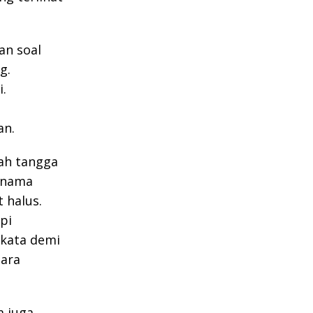
an soal
g.
.
an.
ah tangga
s nama
 halus.
pi
rkata demi
uara
a juga