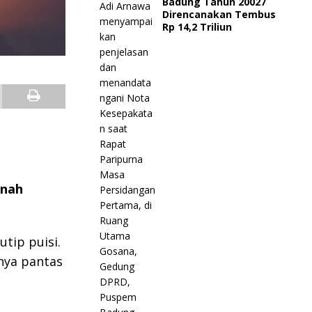
Badung Tahun 20027
Direncanakan Tembus
Rp 14,2 Triliun
rnah
tip puisi.
nya pantas