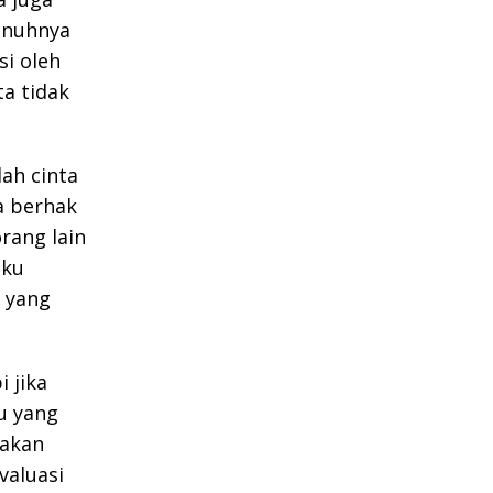
penuhnya
si oleh
a tidak
ah cinta
a berhak
rang lain
aku
 yang
i jika
u yang
yakan
valuasi