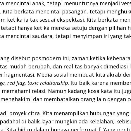
ta mencintai anak, tetapi menuntutnya menjadi versi
. Kita berkata mencintai pasangan, tetapi menghu
m ketika ia tak sesuai ekspektasi. Kita berkata men
 tetapi hanya ketika mereka setuju dengan pilihan h
ta mencintai saudara, tetapi menyimpan iri yang ta
ang disebut posmodern ini, zaman ketika kebenara
titas mudah berubah, dan realitas banyak dimediasi l
erfragmentasi. Media sosial membuat kita akrab den
e, red flag, toxic relationship
. Itu baik karena member
 memahami relasi. Namun kadang kosa kata itu jug
k menghakimi dan membatalkan orang lain dengan c
jadi proyek citra. Kita menampilkan hubungan yang
padahal di balik layar mungkin ada kelelahan, kebis
a. Kita hidup dalam budaya performatif. Yang penti