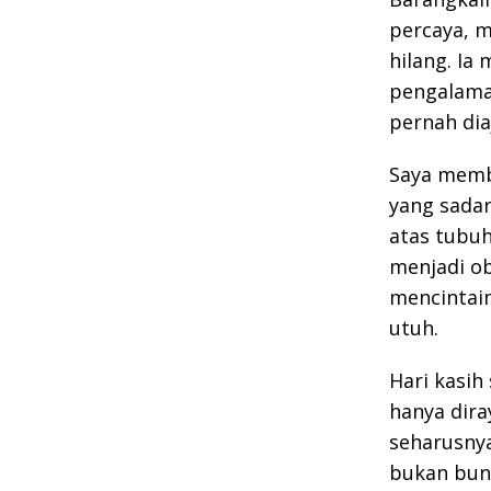
percaya, m
hilang. Ia
pengalaman
pernah dia
Saya memba
yang sadar
atas tubuh
menjadi ob
mencintai
utuh.
Hari kasih 
hanya dira
seharusnya
bukan bun