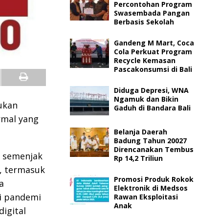
Percontohan Program
Swasembada Pangan
Berbasis Sekolah
Gandeng M Mart, Coca
Cola Perkuat Program
Recycle Kemasan
Pascakonsumsi di Bali
Diduga Depresi, WNA
Ngamuk dan Bikin
ukan
Gaduh di Bandara Bali
rmal yang
Belanja Daerah
Badung Tahun 20027
Direncanakan Tembus
 semenjak
Rp 14,2 Triliun
, termasuk
Promosi Produk Rokok
a
Elektronik di Medsos
i pandemi
Rawan Eksploitasi
Anak
igital