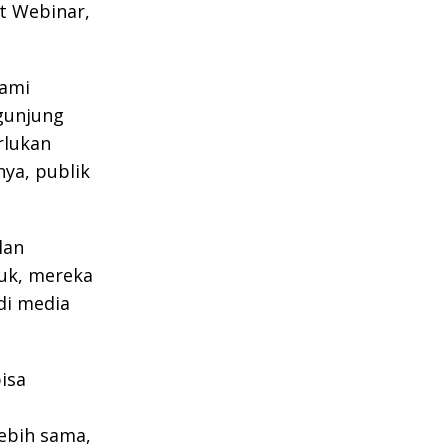
t Webinar,
lami
ngunjung
rlukan
ya, publik
lan
uk, mereka
di media
isa
lebih sama,