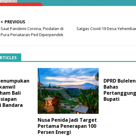
PREVIOUS
Saat Pandemi Corona, Piodalan di
Satgas Covid-19 Desa Yehemban
Pura Penataran Ped Diperpendek
RTICLES
 Penumpukan
DPRD Bulelen
kanwil
Bahas
am Bali
Pertanggun
esiapan
Bupati
i Bandara
Nusa Penida Jadi Target
Pertama Penerapan 100
Persen Energi