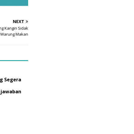
NEXT
g Kangin Sidak
Warung Makan
g Segera
gjawaban