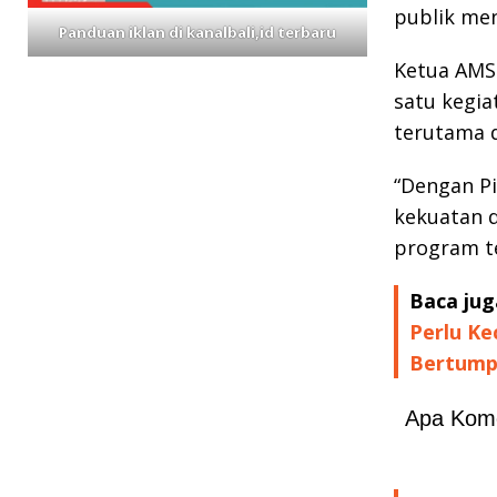
publik menc
Panduan iklan di kanalbali,id terbaru
Ketua AMSI
satu kegia
terutama di
“Dengan P
kekuatan d
program te
Baca jug
Perlu K
Bertum
Apa Kom