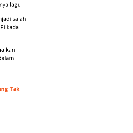
nya lagi.
jadi salah
Pilkada
malkan
 dalam
ang Tak