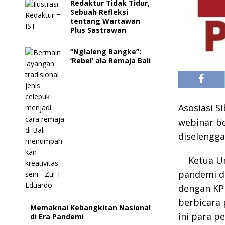
Redaktur Tidak Tidur,
Sebuah Refleksi
tentang Wartawan
Plus Sastrawan
“Nglaleng Bangke”:
‘Rebel’ ala Remaja Bali
Asosiasi S
webinar be
diselengga
Ketua U
pandemi d
dengan KPU
berbicara
Memaknai Kebangkitan Nasional
ini para p
di Era Pandemi