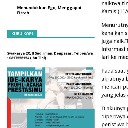
naiknya ti
Menundukkan Ego, Menggapai
Kamis (11/
Fitrah
Menurutnya
kenaikan s
KUBU KOPI
juga naik
informasi 
Swakarya 2X, Jl Sudirman, Denpasar. Telpon/wa
lari ke me
: 0817556154 (Ibu Tini)
Pada saat 
akrabnya 
mencari pe
yang jelas 
Diakuinya
dipercaya 
peristiwa 