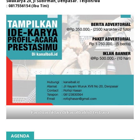
Swakarya 2X, Jl Sudirman, Denpasar. Telpon/wa
: 0817556154 (Ibu Tini)
Panduan iklan di kanalbali,id terbaru
AGENDA