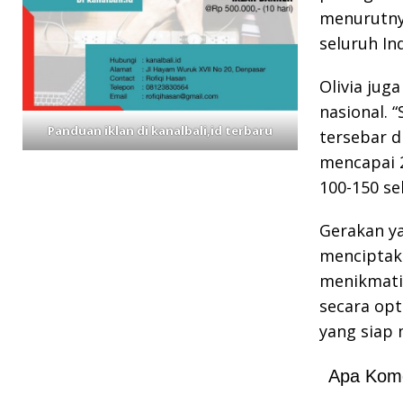
menurutnya
seluruh In
Olivia ju
nasional. 
Panduan iklan di kanalbali,id terbaru
tersebar d
mencapai 
100-150 sek
Gerakan ya
menciptak
menikmati
secara op
yang siap
Apa Kom