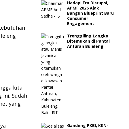
Hadapi Era Disrupsi,
APMF 2026 Ajak
Bangun Blueprint Baru
Consumer
Engagement
kebutuhan
uleleng
Trenggiling Langka
Ditemukan di Pantai
Anturan Buleleng
ngga kita
 ini. Sudah
net yang
nya
Gandeng PKBI, KKN-