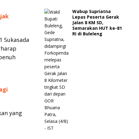
Wabup Supriatna
jak
Lepas Peserta Gerak
Jalan 8 KM SD,
Semarakan HUT ke-81
RI di Buleleng
 1 Sukasada
rharap
 penuh
agi
kan yang