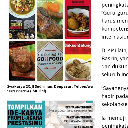
peningkata
“Guru-guru
harus men
kompetens
internasio
Di sisi lai
Basrin, y
dan dukun
seluruh In
Swakarya 2X, Jl Sudirman, Denpasar. Telpon/wa
“Sayangnya
: 0817556154 (Ibu Tini)
hadir pada
sekolah-sek
Ia memuji 
peningkata