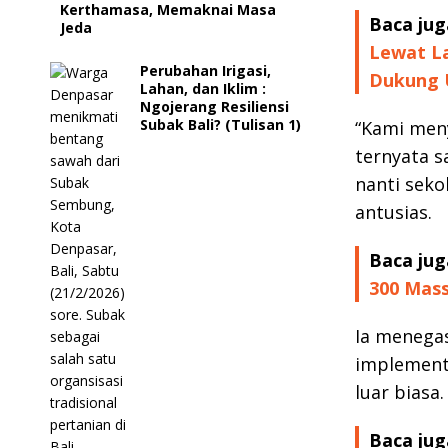
Kerthamasa, Memaknai Masa
Baca jug
Jeda
Lewat La
Perubahan Irigasi,
Dukung 
Lahan, dan Iklim :
Ngojerang Resiliensi
Subak Bali? (Tulisan 1)
“Kami meny
ternyata s
nanti seko
antusias.
Baca jug
300 Mass
Ia menega
implementa
luar biasa.
Baca jug