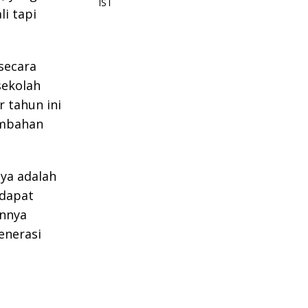
li tapi
secara
sekolah
r tahun ini
ambahan
nya adalah
 dapat
annya
enerasi