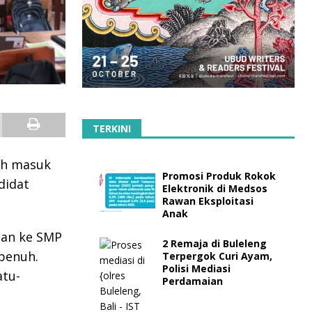
TERKINI
ah masuk
Promosi Produk Rokok
didat
Elektronik di Medsos
Rawan Eksploitasi
Anak
gan ke SMP
2 Remaja di Buleleng
penuh.
Terpergok Curi Ayam,
Polisi Mediasi
atu-
Perdamaian