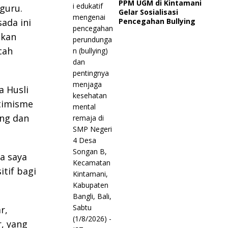
PPM UGM di Kintamani
guru.
Gelar Sosialisasi
ada ini
Pencegahan Bullying
tkan
cah
a Husli
timisme
ng dan
ya saya
tif bagi
r,
, yang