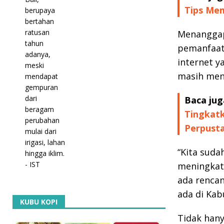
Tips Me
Menanggap
pemanfaat
internet y
masih meng
Baca jug
Tingkatk
Perpust
“Kita suda
meningkatk
ada renca
ada di Kab
KUBU KOPI
Tidak hany