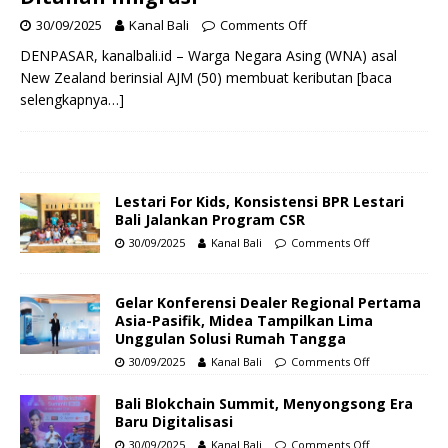
30/09/2025
Kanal Bali
Comments Off
DENPASAR, kanalbali.id – Warga Negara Asing (WNA) asal
New Zealand berinsial AJM (50) membuat keributan
[baca
selengkapnya…]
Lestari For Kids, Konsistensi BPR Lestari
Bali Jalankan Program CSR
30/09/2025
Kanal Bali
Comments Off
Gelar Konferensi Dealer Regional Pertama
Asia-Pasifik, Midea Tampilkan Lima
Unggulan Solusi Rumah Tangga
30/09/2025
Kanal Bali
Comments Off
Bali Blokchain Summit, Menyongsong Era
Baru Digitalisasi
30/09/2025
Kanal Bali
Comments Off