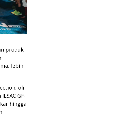
an produk
n
ma, lebih
ction, oli
 ILSAC GF-
akar hingga
n