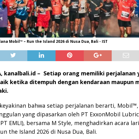
ana Mobil™ – Run the Island 2026 di Nusa Dua, Bali - IST
 kanalbali.id – Setiap orang memiliki perjalanan
aik ketika ditempuh dengan kendaraan maupun m
ki.
keyakinan bahwa setiap perjalanan berarti, Mobil™
nggulan yang dipasarkan oleh PT ExxonMobil Lubri
(PT EMLI), bersama M Style, menghadirkan acara lar
un the Island 2026 di Nusa Dua, Bali.