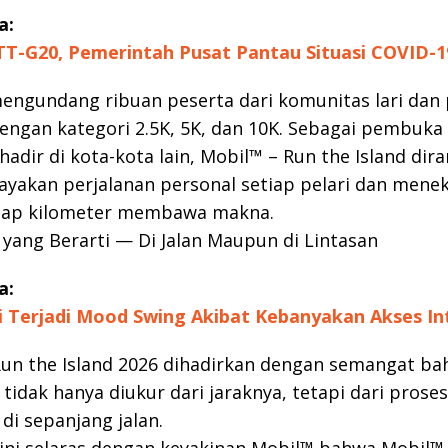
a:
TT-G20, Pemerintah Pusat Pantau Situasi COVID-19
mengundang ribuan peserta dari komunitas lari dan 
engan kategori 2.5K, 5K, dan 10K. Sebagai pembuka
hadir di kota-kota lain, Mobil™ – Run the Island dir
yakan perjalanan personal setiap pelari dan mene
iap kilometer membawa makna.
 yang Berarti — Di Jalan Maupun di Lintasan
a:
i Terjadi Mood Swing Akibat Kebanyakan Akses In
Run the Island 2026 dihadirkan dengan semangat b
 tidak hanya diukur dari jaraknya, tetapi dari prose
di sepanjang jalan.
ni selaras dengan keyakinan Mobil™ bahwa Mobil™ 