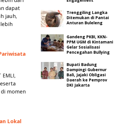
Engagement
an dapat
Trenggiling Langka
h jauh,
Ditemukan di Pantai
Anturan Buleleng
lebih
Gandeng PKBI, KKN-
PPM UGM di Kintamani
Gelar Sosialisasi
Pencegahan Bullying
Pariwisata
Bupati Badung
Dampingi Gubernur
 EMLI,
Bali, Jajaki Obligasi
Daerah ke Pemprov
peserta
DKI Jakarta
r di momen
an Lokal