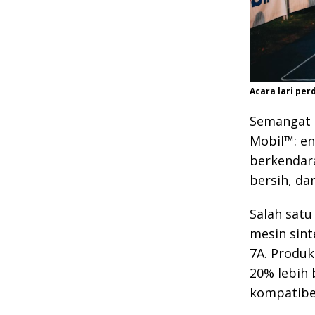
Acara lari per
Semangat 
Mobil™: e
berkendara
bersih, dan
Salah satu
mesin sint
7A. Produk
20% lebih 
kompatibe