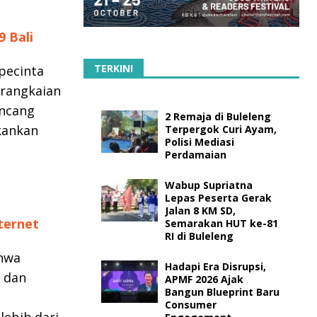
 Bali
TERKINI
pecinta
 rangkaian
ancang
2 Remaja di Buleleng
kankan
Terpergok Curi Ayam,
Polisi Mediasi
Perdamaian
Wabup Supriatna
Lepas Peserta Gerak
Jalan 8 KM SD,
ternet
Semarakan HUT ke-81
RI di Buleleng
ahwa
Hadapi Era Disrupsi,
s dan
APMF 2026 Ajak
Bangun Blueprint Baru
Consumer
lebih dari