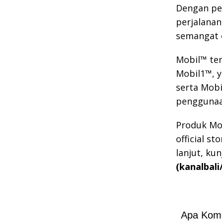
Dengan pe
perjalana
semangat e
Mobil™ te
Mobil1™, y
serta Mob
penggunaa
Produk Mob
official s
lanjut, ku
(kanalbali
Apa Kom