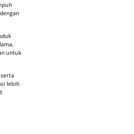
empuh
 dengan
oduk
lama,
an untuk
 serta
si lebih
d.