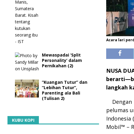
Acara lari perd
Mewaspadai ‘Split
Personality’ dalam
Pernikahan (2)
NUSA DUA,
berarti—b
“Kuangan Tutur” dan
langkah ka
“Lebihan Tutur”,
Parenting ala Bali
(Tulisan 2)
Dengan 
pelumas u
Indonesia 
KUBU KOPI
Mobil™ – R