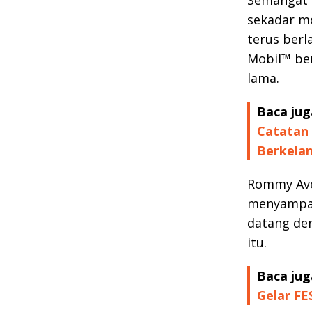
sekadar mo
terus berl
Mobil™ be
lama.
Baca jug
Catatan 
Berkelan
Rommy Ave
menyampaik
datang den
itu.
Baca jug
Gelar FE