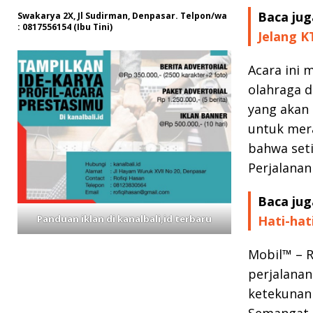
Baca jug
Swakarya 2X, Jl Sudirman, Denpasar. Telpon/wa
: 0817556154 (Ibu Tini)
Jelang K
Acara ini 
olahraga d
yang akan 
untuk mera
bahwa set
Perjalanan
Baca jug
Hati-hat
Panduan iklan di kanalbali,id terbaru
Mobil™ – 
perjalanan
ketekunan 
Semangat i