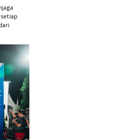
njaga
 setiap
dari