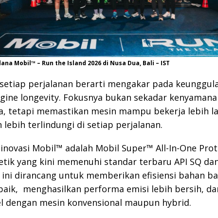
dana Mobil™ – Run the Island 2026 di Nusa Dua, Bali – IST
setiap perjalanan berarti mengakar pada keunggul
ngine longevity. Fokusnya bukan sekadar kenyamana
, tetapi memastikan mesin mampu bekerja lebih la
 lebih terlindungi di setiap perjalanan.
 inovasi Mobil™ adalah Mobil Super™ All-In-One Prote
etik yang kini memenuhi standar terbaru API SQ dan
 ini dirancang untuk memberikan efisiensi bahan b
baik, menghasilkan performa emisi lebih bersih, da
l dengan mesin konvensional maupun hybrid.