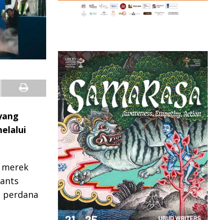
 yang
elalui
, merek
cants
i perdana