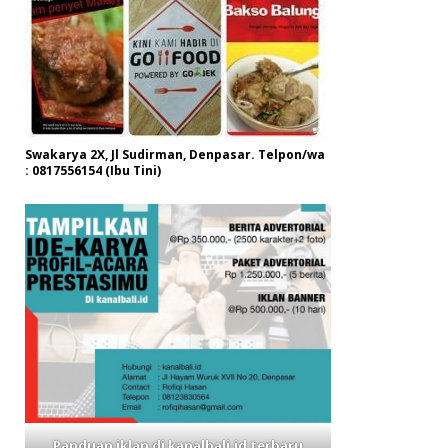
Swakarya 2X, Jl Sudirman, Denpasar. Telpon/wa
: 0817556154 (Ibu Tini)
Panduan iklan di kanalbali,id terbaru