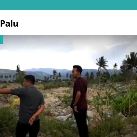
Palu
N