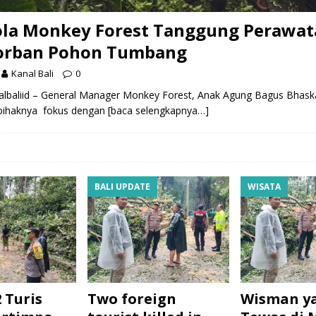
ola Monkey Forest Tanggung Perawat
Korban Pohon Tumbang
Kanal Bali
0
lbaliid – General Manager Monkey Forest, Anak Agung Bagus Bhask
pihaknya fokus dengan
[baca selengkapnya…]
BALI UPDATE
WISATA
 Turis
Two foreign
Wisman y