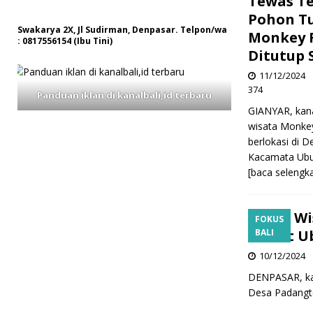
Tewas T
Pohon T
Swakarya 2X, Jl Sudirman, Denpasar. Telpon/wa
Monkey 
: 0817556154 (Ibu Tini)
Ditutup
11/12/2024
374
Panduan iklan di kanalbali,id terbaru
GIANYAR, kana
wisata Monkey
berlokasi di 
Kacamata Ubu
[baca selengk
Dua Wi
FOKUS
Forest U
BALI
10/12/2024
DENPASAR, kan
Desa Padangt