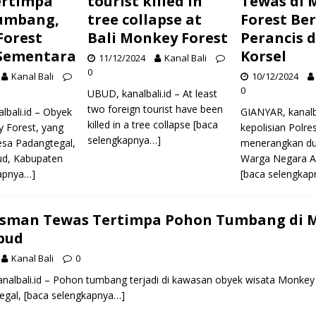
ertimpa
tourist killed in
Tewas di 
umbang,
tree collapse at
Forest Ber
Forest
Bali Monkey Forest
Perancis 
 Sementara
Korsel
11/12/2024
Kanal Bali
0
Kanal Bali
10/12/2024
0
UBUD, kanalbali.id – At least
two foreign tourist have been
lbali.id – Obyek
GIANYAR, kanalba
killed in a tree collapse
[baca
 Forest, yang
kepolisian Polres
selengkapnya…]
Desa Padangtegal,
menerangkan dua
d, Kabupaten
Warga Negara A
apnya…]
[baca selengka
sman Tewas Tertimpa Pohon Tumbang di 
bud
Kanal Bali
0
albali.id – Pohon tumbang terjadi di kawasan obyek wisata Monkey 
egal,
[baca selengkapnya…]