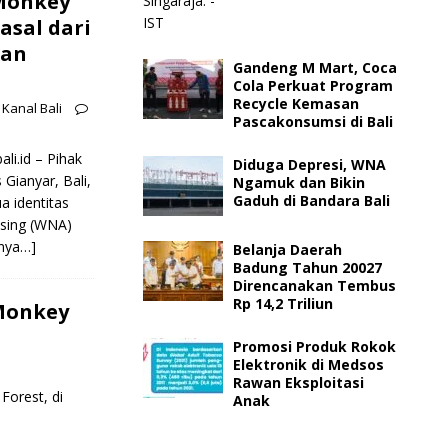
Monkey
asal dari
dan
Gandeng M Mart, Coca
Cola Perkuat Program
Recycle Kemasan
Kanal Bali
Pascakonsumsi di Bali
li.id – Pihak
Diduga Depresi, WNA
 Gianyar, Bali,
Ngamuk dan Bikin
Gaduh di Bandara Bali
 identitas
sing (WNA)
pnya…]
Belanja Daerah
Badung Tahun 20027
Direncanakan Tembus
Rp 14,2 Triliun
Monkey
Promosi Produk Rokok
Elektronik di Medsos
Rawan Eksploitasi
Forest, di
Anak