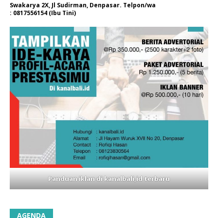
Swakarya 2X, Jl Sudirman, Denpasar. Telpon/wa
: 0817556154 (Ibu Tini)
Panduan iklan di kanalbali,id terbaru
AGENDA