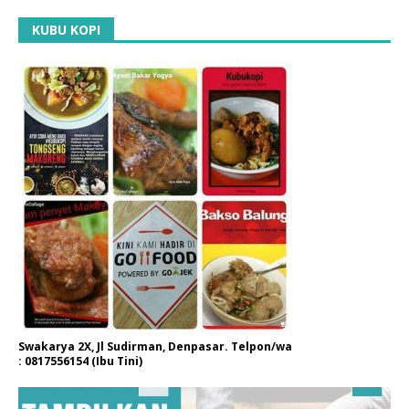
KUBU KOPI
Swakarya 2X, Jl Sudirman, Denpasar. Telpon/wa
: 0817556154 (Ibu Tini)