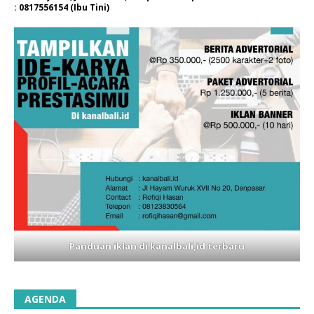
: 0817556154 (Ibu Tini)
Panduan iklan di kanalbali,id terbaru
AGENDA