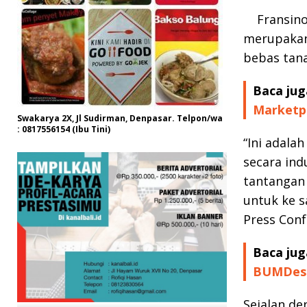
Fransino
merupakan
bebas tana
Baca jug
Marketp
Swakarya 2X, Jl Sudirman, Denpasar. Telpon/wa
: 0817556154 (Ibu Tini)
“Ini adala
secara ind
tantangan 
untuk ke s
Press Conf
Baca jug
BUMDes 
Sejalan de