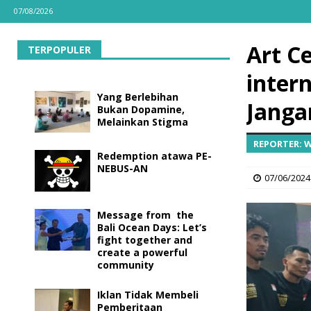
07/08/2026
Art C
TERPOPULER
inter
Yang Berlebihan
Janga
Bukan Dopamine,
Melainkan Stigma
REPORTER: 
Redemption atawa PE-
NEBUS-AN
07/06/2024
Message from the
Bali Ocean Days: Let’s
fight together and
create a powerful
community
Iklan Tidak Membeli
Pemberitaan