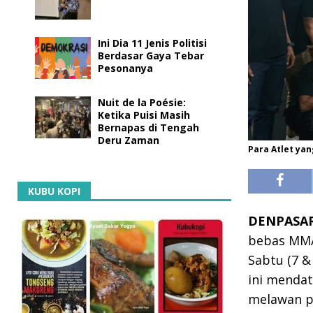
Ini Dia 11 Jenis Politisi
Berdasar Gaya Tebar
Pesonanya
Nuit de la Poésie:
Ketika Puisi Masih
Bernapas di Tengah
Deru Zaman
Para Atlet yan
KUBU KOPI
DENPASAR,
bebas MMA 
Sabtu (7 &
ini menda
melawan pa