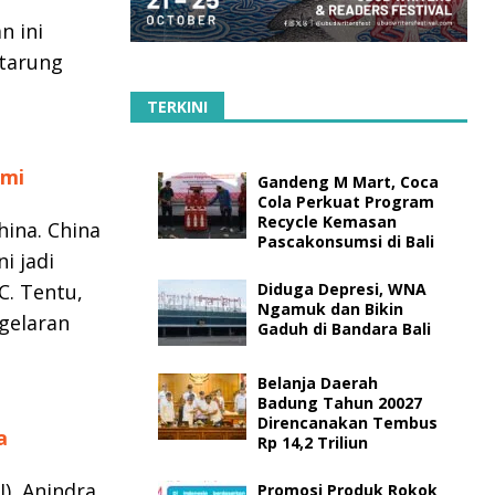
n ini
tarung
TERKINI
emi
Gandeng M Mart, Coca
Cola Perkuat Program
Recycle Kemasan
hina. China
Pascakonsumsi di Bali
i jadi
C. Tentu,
Diduga Depresi, WNA
Ngamuk dan Bikin
 gelaran
Gaduh di Bandara Bali
Belanja Daerah
Badung Tahun 20027
Direncanakan Tembus
a
Rp 14,2 Triliun
I), Anindra
Promosi Produk Rokok