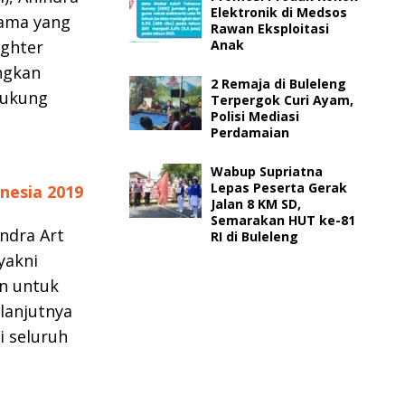
Elektronik di Medsos
tama yang
Rawan Eksploitasi
ighter
Anak
ngkan
2 Remaja di Buleleng
dukung
Terpergok Curi Ayam,
Polisi Mediasi
Perdamaian
Wabup Supriatna
Lepas Peserta Gerak
nesia 2019
Jalan 8 KM SD,
Semarakan HUT ke-81
ndra Art
RI di Buleleng
yakni
an untuk
lanjutnya
i seluruh