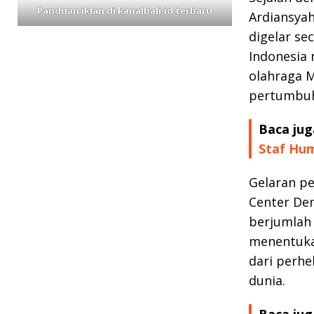
Panduan iklan di kanalbali,id terbaru
Ardiansyah
digelar se
Indonesia
olahraga 
pertumbuh
Baca jug
Staf Hum
Gelaran pe
Center Den
berjumlah 
menentukan
dari perhe
dunia.
Baca jug