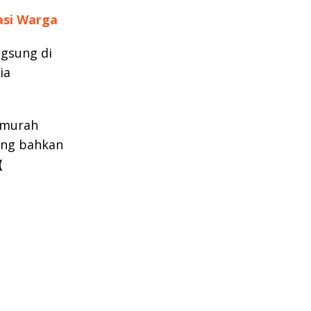
asi Warga
ngsung di
ia
t murah
ung bahkan
(