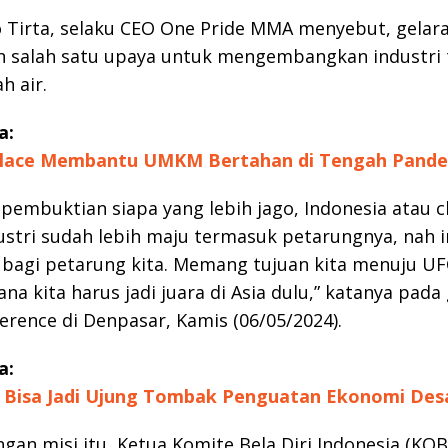
 Tirta, selaku CEO One Pride MMA menyebut, gelara
 salah satu upaya untuk mengembangkan industri 
h air.
a:
lace Membantu UMKM Bertahan di Tengah Pand
h pembuktian siapa yang lebih jago, Indonesia atau c
ustri sudah lebih maju termasuk petarungnya, nah in
bagi petarung kita. Memang tujuan kita menuju UF
ana kita harus jadi juara di Asia dulu,” katanya pada
erence di Denpasar, Kamis (06/05/2024).
a:
Bisa Jadi Ujung Tombak Penguatan Ekonomi Des
ngan misi itu, Ketua Komite Bela Diri Indonesia (KOB