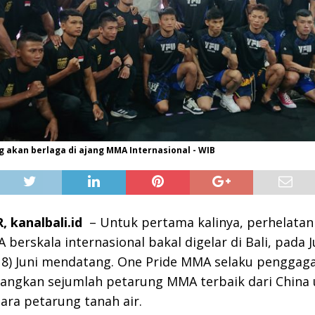
g akan berlaga di ajang MMA Internasional - WIB
 kanalbali.id
– Untuk pertama kalinya, perhelatan
berskala internasional bakal digelar di Bali, pada 
 8) Juni mendatang. One Pride MMA selaku penggaga
tangkan sejumlah petarung MMA terbaik dari China
ra petarung tanah air.