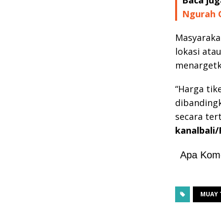
Ngurah 
Masyarakat
lokasi ata
menargetka
“Harga tik
dibandingk
secara ter
kanalbali
Apa Kom
MUAY 