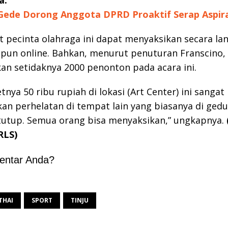
Gede Dorong Anggota DPRD Proaktif Serap Aspir
 pecinta olahraga ini dapat menyaksikan secara la
upun online. Bahkan, menurut penuturan Franscino, 
n setidaknya 2000 penonton pada acara ini.
etnya 50 ribu rupiah di lokasi (Art Center) ini sanga
an perhelatan di tempat lain yang biasanya di ged
tutup. Semua orang bisa menyaksikan,” ungkapnya.
/RLS)
entar Anda?
THAI
SPORT
TINJU