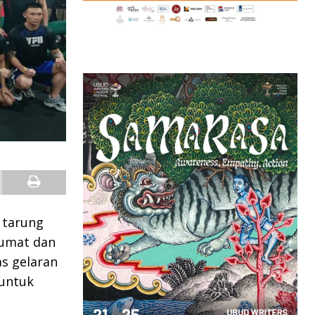
 tarung
Jumat dan
s gelaran
 untuk