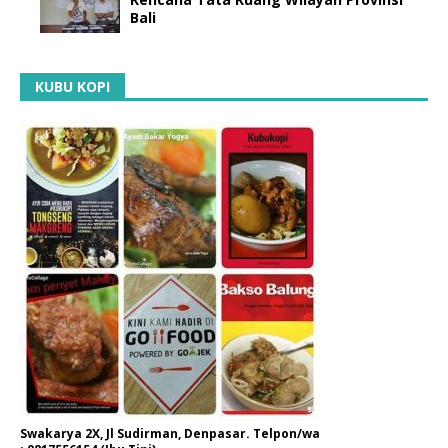
Bali
KUBU KOPI
Swakarya 2X, Jl Sudirman, Denpasar. Telpon/wa