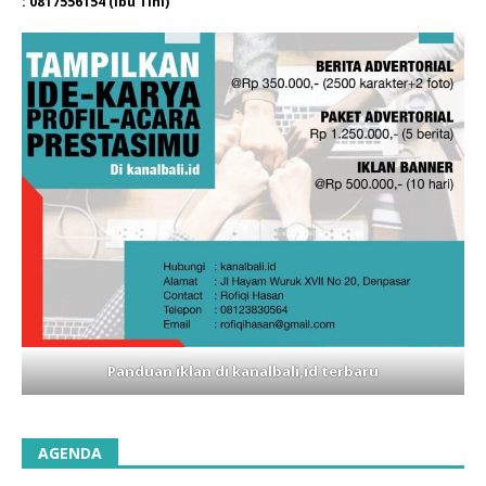
: 0817556154 (Ibu Tini)
Panduan iklan di kanalbali,id terbaru
AGENDA