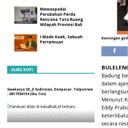
Mewaspadai
Perubahan Perda
Rencana Tata Ruang
Wilayah Provinsi Bali
I Made Kaek, Sebuah
Kontingen golf
Pertemuan
BULELENG,
KUBU KOPI
Badung be
dalam ajan
Swakarya 2X, Jl Sudirman, Denpasar. Telpon/wa
berlangsun
: 0817556154 (Ibu Tini)
Menurut Ke
Eddy Prabo
keterlibat
Panduan iklan di kanalbali,id terbaru
secara res