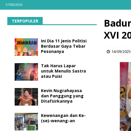
07/08/2026
Badun
TERPOPULER
XVI 2
Ini Dia 11 Jenis Politisi
Berdasar Gaya Tebar
Pesonanya
14/09/2025
Tak Harus Lapar
untuk Menulis Sastra
atau Puisi
Kevin Nugrahayasa
dan Panggung yang
Ditafsirkannya
Kewenangan dan Ke-
(se)-wenang-an