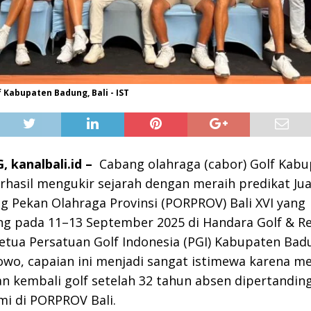
 Kabupaten Badung, Bali - IST
 kanalbali.id –
Cabang olahraga (cabor) Golf Kab
rhasil mengukir sejarah dengan meraih predikat J
g Pekan Olahraga Provinsi (PORPROV) Bali XVI yang
g pada 11–13 September 2025 di Handara Golf & Res
tua Persatuan Golf Indonesia (PGI) Kabupaten Bad
wo, capaian ini menjadi sangat istimewa karena m
an kembali golf setelah 32 tahun absen dipertandin
mi di PORPROV Bali.