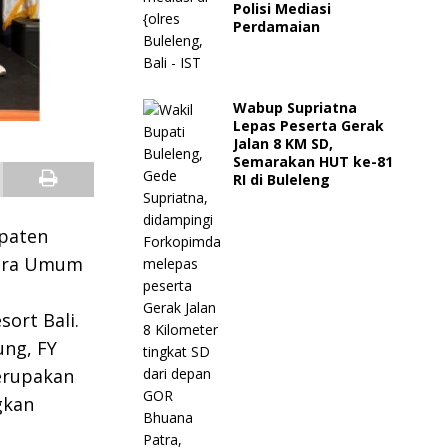
Polisi Mediasi
Perdamaian
Wabup Supriatna
Lepas Peserta Gerak
Jalan 8 KM SD,
Semarakan HUT ke-81
RI di Buleleng
upaten
uara Umum
ort Bali.
ung, FY
erupakan
gkan