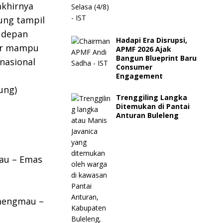
akhirnya
ung tampil
 depan
Hadapi Era Disrupsi,
gar mampu
APMF 2026 Ajak
Bangun Blueprint Baru
 nasional
Consumer
Engagement
ung)
Trenggiling Langka
Ditemukan di Pantai
Anturan Buleleng
au – Emas
amengmau –