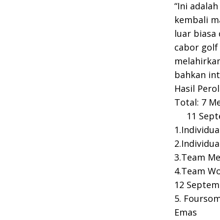
“Ini adala
kembali m
luar bias
cabor gol
melahirkan
bahkan int
Hasil Pero
Total: 7 M
11 Septe
1.Individu
2.Individu
3.Team Me
4.Team Wom
12 Septem
5. Fourso
Emas