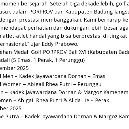
h momen bersejarah. Setelah tiga dekade lebih, golf 
asuk dalam PORPROV dan Kabupaten Badung langs
a dengan prestasi membanggakan. Kami berharap ke
f mendapat perhatian dan dukungan lebih besar a
 atlet-atlet handal yang bisa berprestasi di tingkat
ernasional,” ujar Eddy Prabowo.
lehan Medali Golf PORPROV Bali XVI (Kabupaten Bad
edali (5 Emas, 1 Perak, 1 Perunggu)
mber 2025
al Men – Kadek Jayawardana Dornan – Emas
al Women – Abigail Rhea Putri – Perunggu
n – Kadek Jayawardana Dornan & Margoz Kamengm
en – Abigail Rhea Putri & Alida Lie – Perak
ber 2025
me Putra – Kadek Jayawardana Dornan & Margoz K