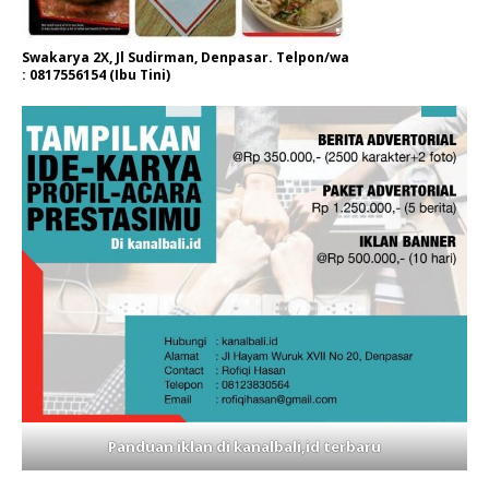
Swakarya 2X, Jl Sudirman, Denpasar. Telpon/wa
: 0817556154 (Ibu Tini)
Panduan iklan di kanalbali,id terbaru