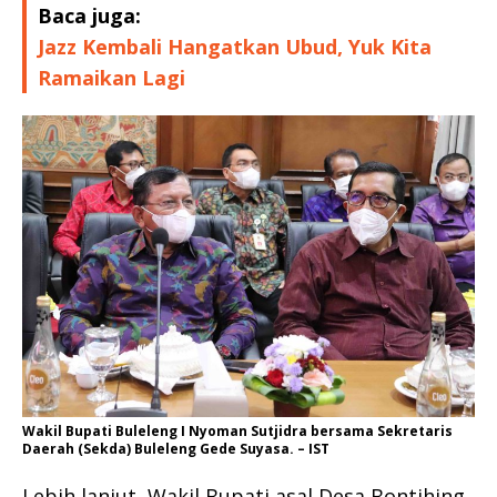
Baca juga:
Jazz Kembali Hangatkan Ubud, Yuk Kita
Ramaikan Lagi
Wakil Bupati Buleleng I Nyoman Sutjidra bersama Sekretaris
Daerah (Sekda) Buleleng Gede Suyasa. – IST
Lebih lanjut, Wakil Bupati asal Desa Bontihing,