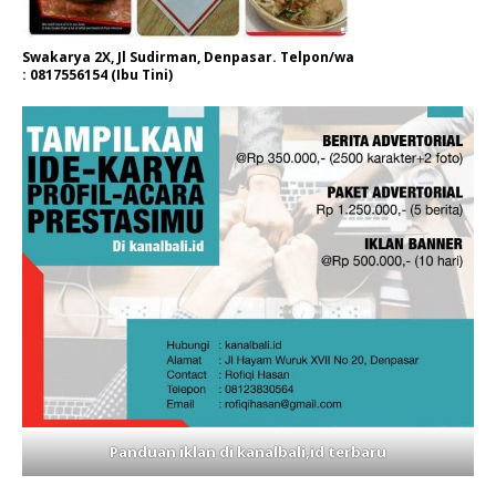
Swakarya 2X, Jl Sudirman, Denpasar. Telpon/wa
: 0817556154 (Ibu Tini)
Panduan iklan di kanalbali,id terbaru