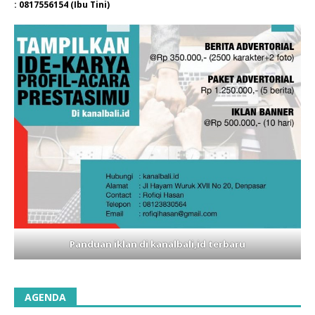
: 0817556154 (Ibu Tini)
Panduan iklan di kanalbali,id terbaru
AGENDA