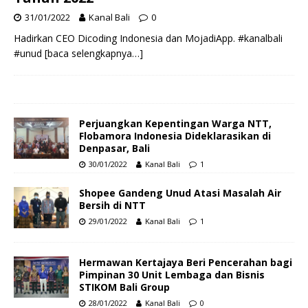
31/01/2022
Kanal Bali
0
Hadirkan CEO Dicoding Indonesia dan MojadiApp. #kanalbali
#unud
[baca selengkapnya…]
Perjuangkan Kepentingan Warga NTT,
Flobamora Indonesia Dideklarasikan di
Denpasar, Bali
30/01/2022
Kanal Bali
1
Shopee Gandeng Unud Atasi Masalah Air
Bersih di NTT
29/01/2022
Kanal Bali
1
Hermawan Kertajaya Beri Pencerahan bagi
Pimpinan 30 Unit Lembaga dan Bisnis
STIKOM Bali Group
28/01/2022
Kanal Bali
0