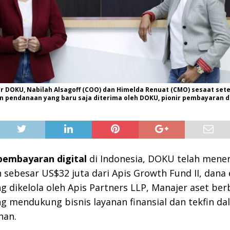
r DOKU, Nabilah Alsagoff (COO) dan Himelda Renuat (CMO) sesaat set
endanaan yang baru saja diterima oleh DOKU, pionir pembayaran dig
pembayaran digital
di Indonesia, DOKU telah mene
sebesar US$32 juta dari Apis Growth Fund II, dana 
g dikelola oleh Apis Partners LLP, Manajer aset berb
ng mendukung bisnis layanan finansial dan tekfin d
han.