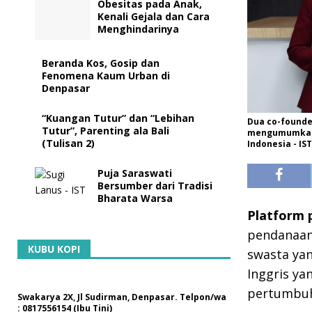
Obesitas pada Anak,
Kenali Gejala dan Cara
Menghindarinya
Beranda Kos, Gosip dan
Fenomena Kaum Urban di
Denpasar
“Kuangan Tutur” dan “Lebihan
Dua co-founde
Tutur”, Parenting ala Bali
mengumumkan p
(Tulisan 2)
Indonesia - IST
Puja Saraswati
Bersumber dari Tradisi
Bharata Warsa
Platform 
pendanaan 
KUBU KOPI
swasta yan
Inggris ya
pertumbu
Swakarya 2X, Jl Sudirman, Denpasar. Telpon/wa
: 0817556154 (Ibu Tini)