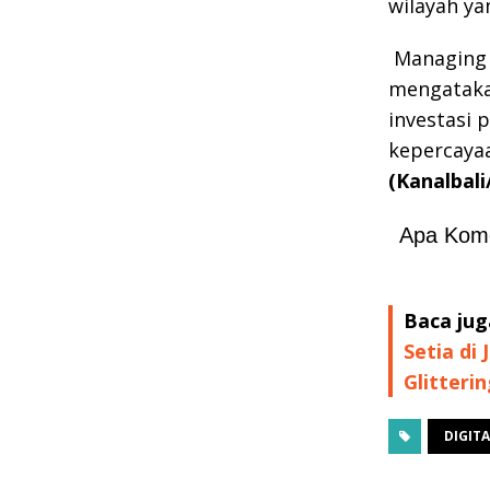
wilayah yan
Managing 
mengataka
investasi 
kepercayaa
(Kanalbali
Apa Kom
Baca jug
Setia di 
Glitteri
DIGITA