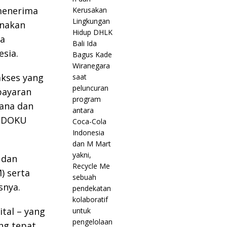
menerima
unakan
a
sia.
akses yang
bayaran
ana dan
r DOKU
 dan
) serta
snya.
ital – yang
ang tepat