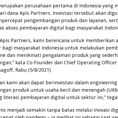
erupakan perusahaan pertama di Indonesia yang 
dari dana Apis Partners. Investasi tersebut akan dig
percepat pengembangan produk dan layanan, sert
 akses pembayaran digital bagi masyarakat Indone
Apis Partners, kami berencana untuk memberikan 
ar bagi masyarakat Indonesia untuk melakukan pem
line dan menikmati pengalaman produk yang sederh
ngan,” kata Co-Founder dan Chief Operating Office
sagoff, Rabu (5/8/2021).
an kami akan dapat berinvestasi dalam engineering
gan produk untuk usaha kecil dan menengah (UKM
literasi pembayaran digital untuk sektor ini,” tega
nis menjadi semakin tanpa batas melalui inovasi dig
rcepat oleh pandemi – ia melihat ini sebagai saat y