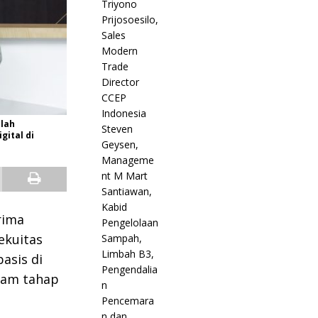
elah
ital di
rima
ekuitas
asis di
alam tahap