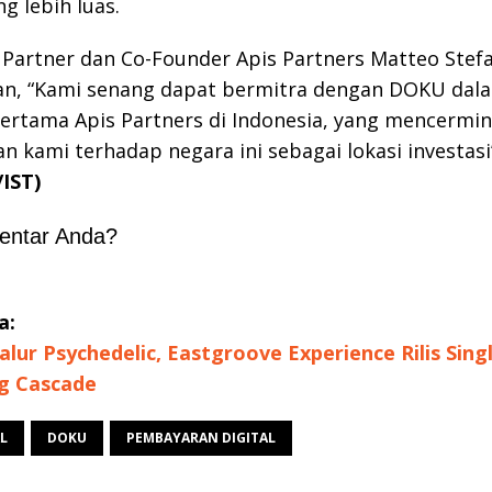
g lebih luas.
Partner dan Co-Founder Apis Partners Matteo Stef
n, “Kami senang dapat bermitra dengan DOKU dal
pertama Apis Partners di Indonesia, yang mencermi
n kami terhadap negara ini sebagai lokasi investasi
/IST)
entar Anda?
a:
Jalur Psychedelic, Eastgroove Experience Rilis Sing
ng Cascade
L
DOKU
PEMBAYARAN DIGITAL