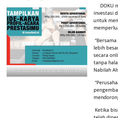
DOKU m
investasi 
untuk mem
memperluas
“Bersama 
lebih bes
secara on
tanpa hala
Nabilah Al
Panduan iklan di kanalbali,id terbaru
“Perusaha
pengemban
mendorong 
Ketika bis
telah dipe