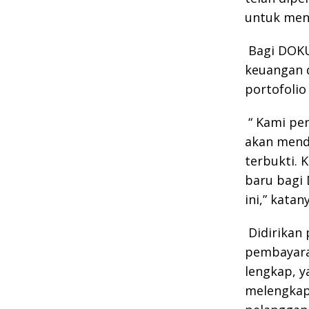
untuk meng
Bagi DOKU
keuangan 
portofolio
“ Kami pe
akan mend
terbukti. 
baru bagi
ini,” katan
Didirikan
pembayaran
lengkap, 
melengkapi