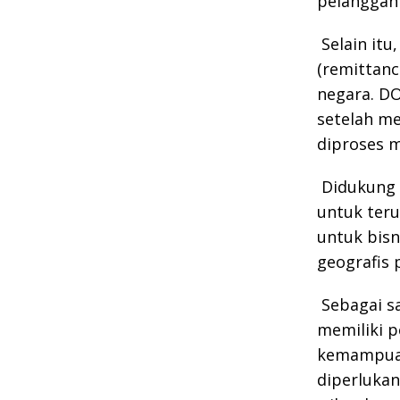
pelanggan
Selain it
(remittanc
negara. D
setelah me
diproses m
Didukung 
untuk teru
untuk bis
geografis 
Sebagai s
memiliki 
kemampuan
diperlukan