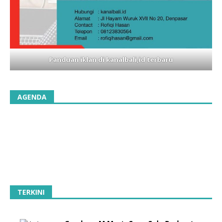
Panduan iklan di kanalbali,id terbaru
AGENDA
TERKINI