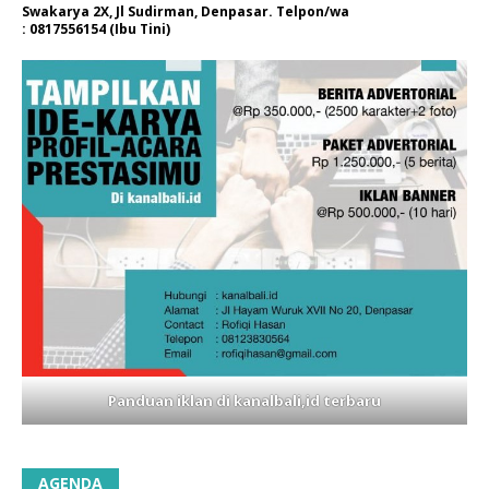
Swakarya 2X, Jl Sudirman, Denpasar. Telpon/wa
: 0817556154 (Ibu Tini)
Panduan iklan di kanalbali,id terbaru
AGENDA