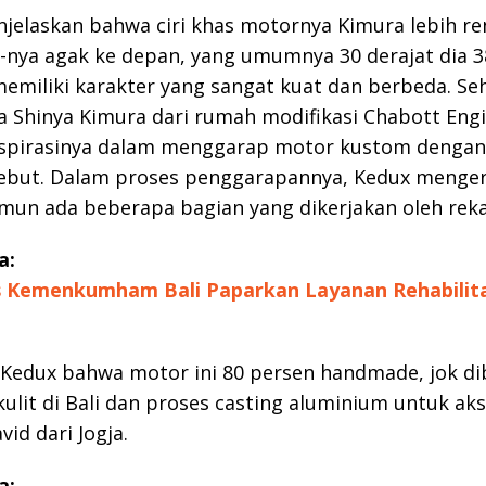
njelaskan bahwa ciri khas motornya Kimura lebih re
-nya agak ke depan, yang umumnya 30 derajat dia 38
emiliki karakter yang sangat kuat dan berbeda. Se
a Shinya Kimura dari rumah modifikasi Chabott Eng
nspirasinya dalam menggarap motor kustom dengan
rsebut. Dalam proses penggarapannya, Kedux menge
amun ada beberapa bagian yang dikerjakan oleh rek
a:
 Kemenkumham Bali Paparkan Layanan Rehabilita
 Kedux bahwa motor ini 80 persen handmade, jok di
kulit di Bali dan proses casting aluminium untuk aks
id dari Jogja.
a: