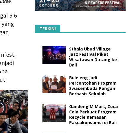
Show.
gal 5-6
r yang
TERKINI
ngan
Sthala Ubud Village
mfest,
Jazz Festival Pikat
Wisatawan Datang ke
enjadi
Bali
coba
Buleleng Jadi
ut.
Percontohan Program
Swasembada Pangan
Berbasis Sekolah
Gandeng M Mart, Coca
Cola Perkuat Program
Recycle Kemasan
Pascakonsumsi di Bali