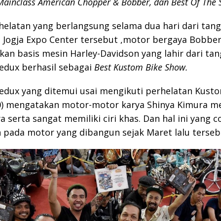
Mainclass American Chopper & Bobber, dan Best Of The 
elatan yang berlangsung selama dua hari dari tang
 Jogja Expo Center tersebut ,motor bergaya Bobbe
n basis mesin Harley-Davidson yang lahir dari ta
edux berhasil sebagai
Best Kustom Bike Show.
dux yang ditemui usai mengikuti perhelatan Kusto
10) mengatakan motor-motor karya Shinya Kimura m
a serta sangat memiliki ciri khas. Dan hal ini yang 
 pada motor yang dibangun sejak Maret lalu terseb