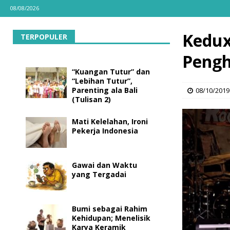
08/08/2026
Kedux
TERPOPULER
Pengh
“Kuangan Tutur” dan
“Lebihan Tutur”,
Parenting ala Bali
08/10/2019
(Tulisan 2)
Mati Kelelahan, Ironi
Pekerja Indonesia
Gawai dan Waktu
yang Tergadai
Bumi sebagai Rahim
Kehidupan; Menelisik
Karya Keramik