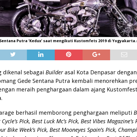
entana Putra ‘Kedux’ saat mengikuti Kustomfets 2019 di Yogyakarta.(
 dikenal sebagai
Builder
asal Kota Denpasar denga
omang Gede Sentana Putra kembali menorehkan pre
dengan meraih penghargaan dalam ajang Kustomfest
.
arage berhasil memborong penghargaan meliputi
B
Cycle’s Pick, Best Luck Mc’s Pick, Best Vibes Magazine’s P
r Bike Week’s Pick, Best Mooneyes Spain’s Pick, Cham