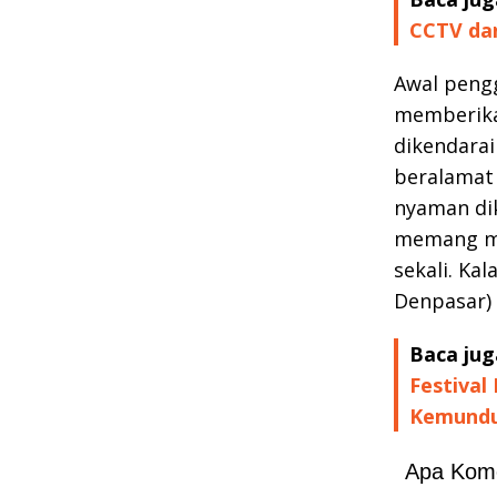
CCTV dan
Awal peng
memberika
dikendarai
beralamat 
nyaman dik
memang mot
sekali. Ka
Denpasar)
Baca jug
Festival
Kemundu
Apa Kom