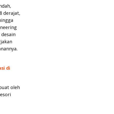
ndah,
 derajat,
hingga
ineering
 desain
rjakan
anannya.
si di
buat oleh
esori