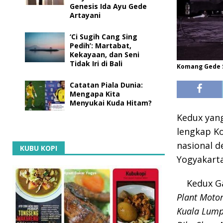
Genesis Ida Ayu Gede
Artayani
‘Ci Sugih Cang Sing
Pedih’: Martabat,
Kekayaan, dan Seni
Tidak Iri di Bali
Komang Gede S
Catatan Piala Dunia:
Mengapa Kita
Menyukai Kuda Hitam?
Kedux yang
lengkap K
nasional 
KUBU KOPI
Yogyakarta
Kedux G
Plant Motor 
Kuala Lumpu