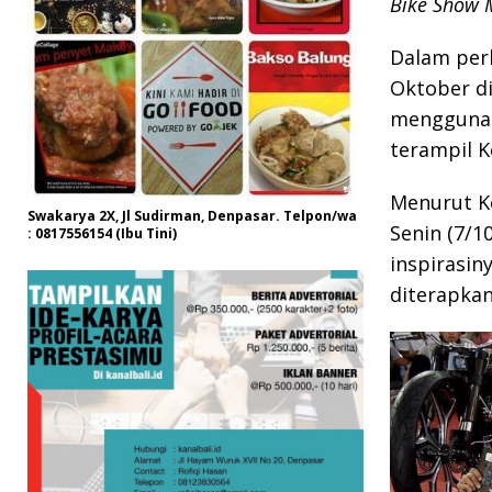
Bike Show 
Dalam perh
Oktober di
menggunaka
terampil K
Menurut Ke
Swakarya 2X, Jl Sudirman, Denpasar. Telpon/wa
Senin (7/
: 0817556154 (Ibu Tini)
inspirasiny
diterapkan