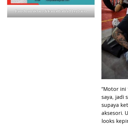
Panduan iklan di kanalbali,id terbaru
“Motor ini
saya, jadi
supaya ket
aksesori. 
looks kepi