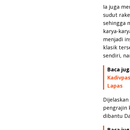
Ia juga me
sudut rake
sehingga m
karya-kary
menjadi i
klasik te
sendiri, n
Baca jug
Kadivpas
Lapas
Dijelaskan
pengrajin 
dibantu Dav
Baca jug