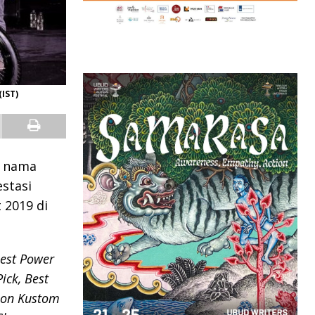
IST)
n nama
stasi
 2019 di
est Power
ick, Best
pion Kustom