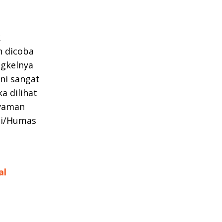
k
 dicoba
ngkelnya
ni sangat
a dilihat
nyaman
ali/Humas
al