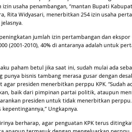
n izin usaha penambangan, “mantan Bupati Kabupat
a, Rita Widyasari, menerbitkan 254 izin usaha per
 jelasnya.
, peningkatan jumlah izin pertambangan dan ekspor 
000 (2001-2010), 40% di antaranya adalah untuk pe
ku paham betul jika saat ini, sudah mulai ada sebag
ng punya bisnis tambang merasa gusar dengan desa
t agar presiden menerbitkan perppu KPK. “Sudah a
an, baik dari pimpinan partai politik, ataupun ment
arankan presiden untuk tidak menerbitkan perppu.
s kepentingannya,” Ungkapnya.
rinya berharap, agar penguatan KPK terus ditingka
ra apapun termasuk dengan mengeluarkan perppu.