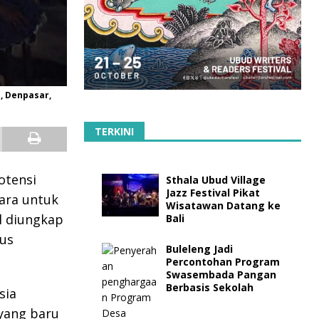
, Denpasar,
TERKINI
otensi
Sthala Ubud Village
Jazz Festival Pikat
ara untuk
Wisatawan Datang ke
il diungkap
Bali
rus
Buleleng Jadi
Percontohan Program
Swasembada Pangan
Berbasis Sekolah
sia
 yang baru