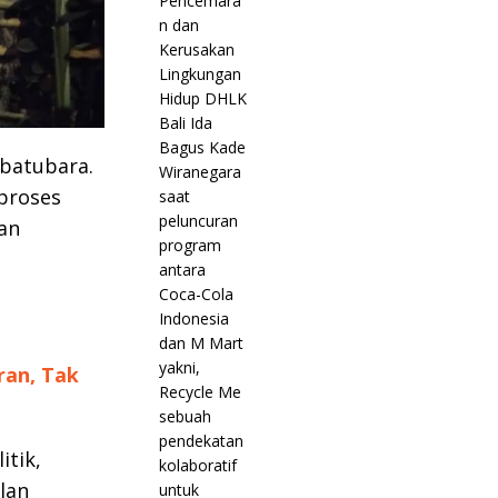
 batubara.
proses
an
ran, Tak
itik,
lan