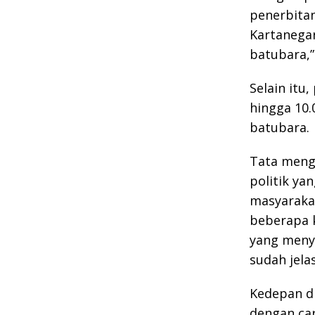
penerbita
Kartanegar
batubara,”
Selain itu
hingga 10.
batubara.
Tata menga
politik ya
masyaraka
beberapa k
yang meny
sudah jela
Kedepan di
dengan ca