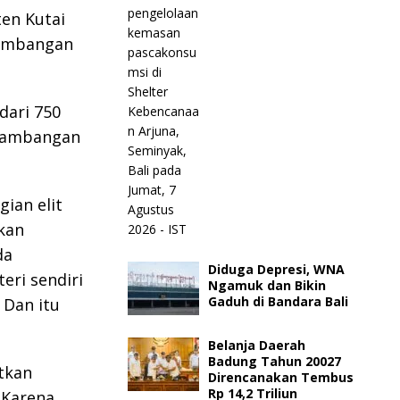
en Kutai
tambangan
dari 750
rtambangan
ian elit
kan
da
Diduga Depresi, WNA
eri sendiri
Ngamuk dan Bikin
Gaduh di Bandara Bali
 Dan itu
Belanja Daerah
Badung Tahun 20027
tkan
Direncanakan Tembus
Rp 14,2 Triliun
 Karena