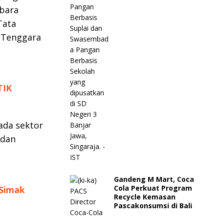
ubara
Tata
 Tenggara
TIK
pada sektor
 dan
Gandeng M Mart, Coca
Cola Perkuat Program
 Simak
Recycle Kemasan
Pascakonsumsi di Bali