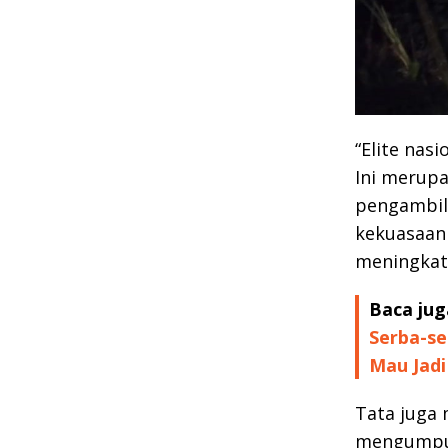
“Elite nas
Ini merupa
pengambila
kekuasaan 
meningkatk
Baca jug
Serba-se
Mau Jadi
Tata juga 
mengumpul