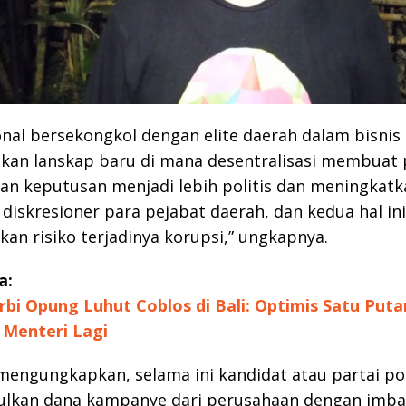
ional bersekongkol dengan elite daerah dalam bisnis
kan lanskap baru di mana desentralisasi membuat 
n keputusan menjadi lebih politis dan meningkatk
diskresioner para pejabat daerah, dan kedua hal ini
an risiko terjadinya korupsi,” ungkapnya.
a:
rbi Opung Luhut Coblos di Bali: Optimis Satu Puta
 Menteri Lagi
mengungkapkan, selama ini kandidat atau partai pol
kan dana kampanye dari perusahaan dengan imba