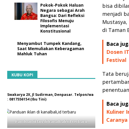
Pokok-Pokok Haluan
bisa dibil
Negara sebagai Arah
menjadi b
Bangsa: Dari Refleksi
Filosofis Menuju
Mustasya,
Implementasi
di Taman B
Konstitusional
Baca jug
Menyambut Tumpek Kandang,
Saat Memuliakan Keberagaman
Dosen IT
Mahluk Tuhan
Festival
Tata beruj
KUBU KOPI
pertamban
penentuan
Swakarya 2X, Jl Sudirman, Denpasar. Telpon/wa
: 0817556154 (Ibu Tini)
Baca jug
Kuliner 
Caranya
Panduan iklan di kanalbali,id terbaru