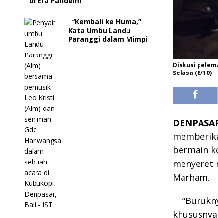
di Era Pandemi
“Kembali ke Huma,”
Kata Umbu Landu
Paranggi dalam Mimpi
Diskusi pelem
Selasa (8/10) -
DENPASAR,
memberikan
bermain ko
menyeret 
Marham.
“Burukn
khususnya 