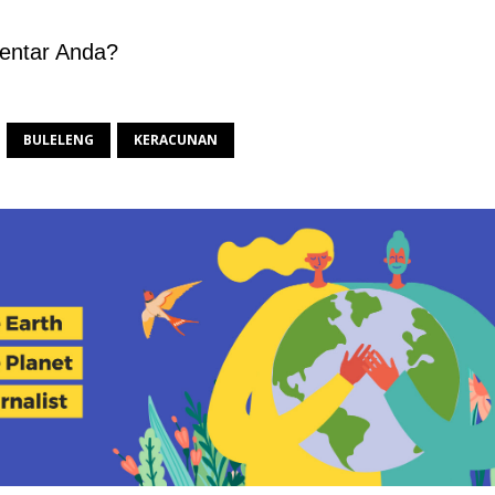
entar Anda?
BULELENG
KERACUNAN