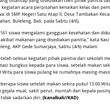
ng disantap yang disediakan oleh pihak panitia sa
 kegiatan acara perpisahan kenaikan kelas dan pe
wa. di SMP Negeri Satu Atap ll, Desa Tambakan Kec
an, Buleleng, Bali, pada Sabtu (4/6).
 161 siswa mengalami gangguan kesehatan dan did
akibat makanan yang disediakan panitia,” kata Kas
eleng, AKP Gede Sumarjaya, Sabtu (4/6) malam.
setelah selesai kegiatan pihak panitia dari sekolah 
nasi bungkus kepada para siswa, setelah makan sek
0 Wita para siswa pulang ke rumahnya masing-masi
erapa siswa setelah makan sekira pukul 13.00 Wita
gejala mual, sakit perut, muntah dan kepala pusin
 tidak sadarkan diri.
(kanalbali//KAD)