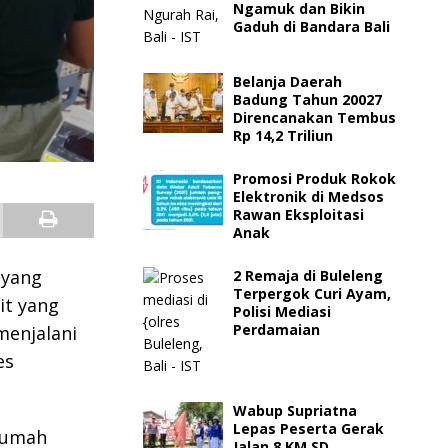
Ngamuk dan Bikin
Gaduh di Bandara Bali
Belanja Daerah
Badung Tahun 20027
Direncanakan Tembus
Rp 14,2 Triliun
Promosi Produk Rokok
Elektronik di Medsos
Rawan Eksploitasi
Anak
 yang
2 Remaja di Buleleng
Terpergok Curi Ayam,
it yang
Polisi Mediasi
Perdamaian
menjalani
es
Wabup Supriatna
Lepas Peserta Gerak
 Rumah
Jalan 8 KM SD,