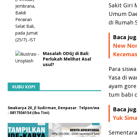
Sakit Giri
Umum Daer
di Rumah S
Baca jug
New Nor
Masalah ODGJ di Bali:
Kecema
Perlukah Melihat Asal
usul?
Para siswa
Yasa di wa
ayam goren
KUBU KOPI
tum babi d
Swakarya 2X, Jl Sudirman, Denpasar. Telpon/wa
Baca jug
: 0817556154 (Ibu Tini)
Yuk Sim
Sementara,