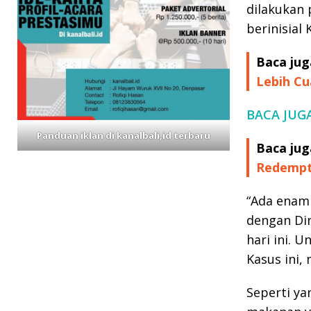
dilakukan 
berinisial
Baca jug
Lebih Cu
BACA JUGA:
Panduan iklan di kanalbali,id terbaru
Baca jug
Redempt
“Ada enam 
dengan Di
hari ini. 
Kasus ini,
Seperti ya