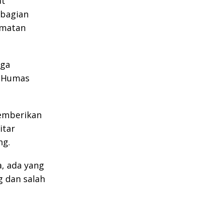
at
mbagian
amatan
uga
i Humas
memberikan
itar
ng.
, ada yang
g dan salah