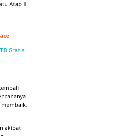
tu Atap ll,
lace
TB Gratis
kembali
rencananya
ah membaik.
n akibat