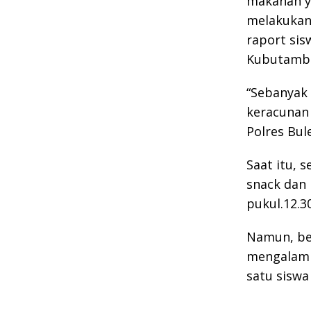
makanan ya
melakukan
raport sis
Kubutambah
“Sebanyak
keracunan 
Polres Bul
Saat itu, 
snack dan 
pukul.12.3
Namun, beb
mengalami 
satu siswa