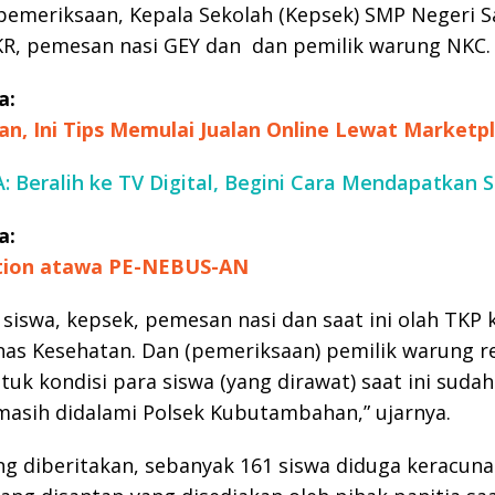
pemeriksaan, Kepala Sekolah (Kepsek) SMP Negeri Sa
 KR, pemesan nasi GEY dan dan pemilik warung NKC.
a:
an, Ini Tips Memulai Jualan Online Lewat Marketp
 Beralih ke TV Digital, Begini Cara Mendapatkan S
a:
ion atawa PE-NEBUS-AN
siswa, kepsek, pemesan nasi dan saat ini olah TKP 
nas Kesehatan. Dan (pemeriksaan) pemilik warung 
Untuk kondisi para siswa (yang dirawat) saat ini sud
 masih didalami Polsek Kubutambahan,” ujarnya.
ng diberitakan, sebanyak 161 siswa diduga keracuna