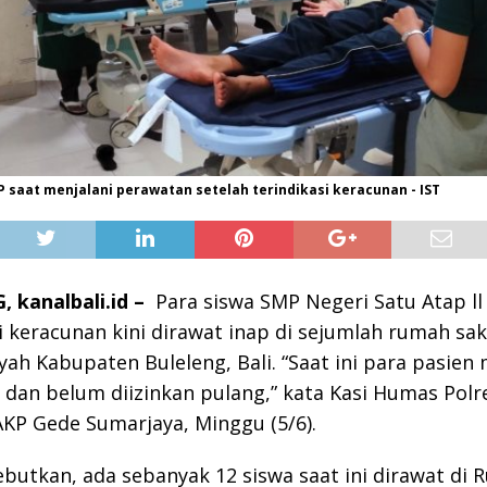
 saat menjalani perawatan setelah terindikasi keracunan - IST
 kanalbali.id –
Para siswa SMP Negeri Satu Atap ll
keracunan kini dirawat inap di sejumlah rumah sak
ayah Kabupaten Buleleng, Bali. “Saat ini para pasien 
 dan belum diizinkan pulang,” kata Kasi Humas Polr
AKP Gede Sumarjaya, Minggu (5/6).
butkan, ada sebanyak 12 siswa saat ini dirawat di