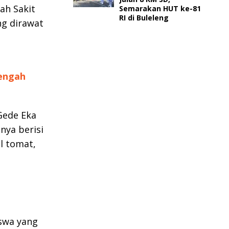
ah Sakit
Semarakan HUT ke-81
RI di Buleleng
ng dirawat
engah
Gede Eka
nya berisi
l tomat,
iswa yang