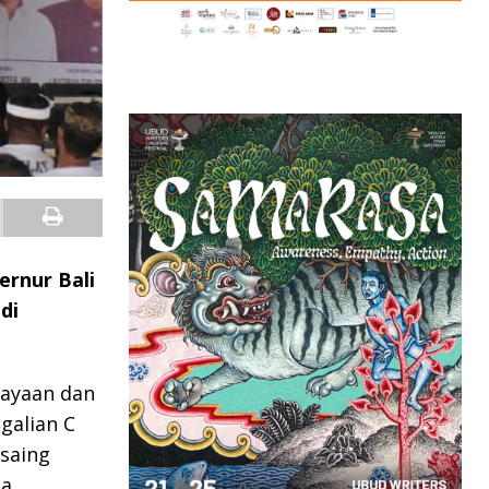
rnur Bali
di
dayaan dan
 galian C
saing
a.