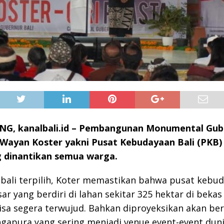
, kanalbali.id – Pembangunan Monumental Gube
 Wayan Koster yakni Pusat Kebudayaan Bali (PKB) 
 dinantikan semua warga.
mbali terpilih, Koter memastikan bahwa pusat kebu
ar yang berdiri di lahan sekitar 325 hektar di bekas
sa segera terwujud. Bahkan diproyeksikan akan ber
gapura yang sering menjadi venue event-event duni