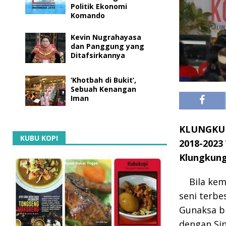
Politik Ekonomi
Komando
Kevin Nugrahayasa
dan Panggung yang
Ditafsirkannya
‘Khotbah di Bukit’,
Sebuah Kenangan
Iman
KLUNGKUNG
KUBU KOPI
2018-2023
Klungkung
Bila ke
seni terbes
Gunaksa bi
dengan Sin