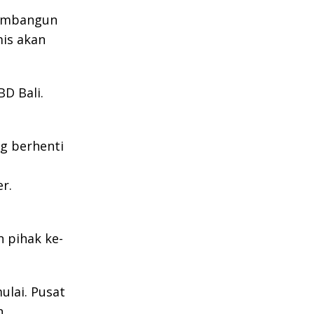
membangun
mis akan
D Bali.
ng berhenti
r.
 pihak ke-
ulai. Pusat
n