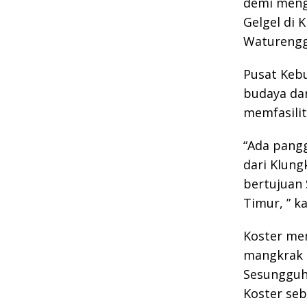
demi meng
Gelgel di 
Waturengg
Pusat Keb
budaya da
memfasili
“Ada pangg
dari Klung
bertujuan 
Timur, ” k
Koster me
mangkrak c
Sesungguh
Koster seb