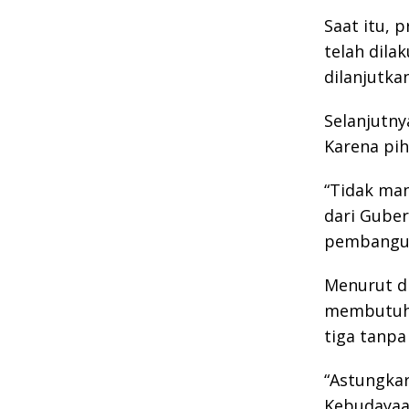
Saat itu, 
telah dila
dilanjutkan
Selanjutny
Karena pi
“Tidak man
dari Gubern
pembanguna
Menurut d
membutuhka
tiga tanpa
“Astungkar
Kebudayaa