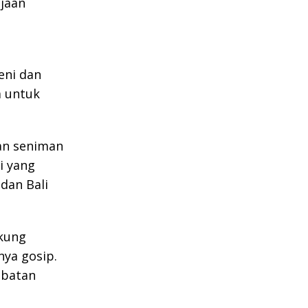
jaan
eni dan
a untuk
dan seniman
i yang
dan Bali
kung
nya gosip.
abatan