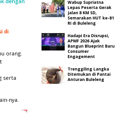
pak dengan
Wabup Supriatna
Lepas Peserta Gerak
Jalan 8 KM SD,
Semarakan HUT ke-81
RI di Buleleng
i di
Hadapi Era Disrupsi,
APMF 2026 Ajak
Bangun Blueprint Baru
Consumer
bu orang.
Engagement
t
Trenggiling Langka
Ditemukan di Pantai
 serta
Anturan Buleleng
ain-nya.