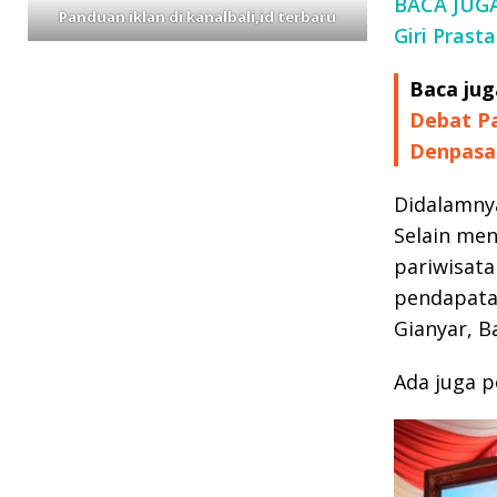
BACA JUGA:
Panduan iklan di kanalbali,id terbaru
Giri Prasta
Baca jug
Debat Pa
Denpasa
Didalamnya
Selain men
pariwisata
pendapata
Gianyar, B
Ada juga p