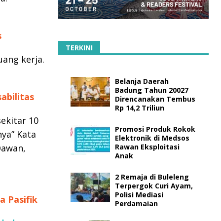
s
TERKINI
ang kerja.
Belanja Daerah
Badung Tahun 20027
abilitas
Direncanakan Tembus
Rp 14,2 Triliun
ekitar 10
Promosi Produk Rokok
nya” Kata
Elektronik di Medsos
Dawan,
Rawan Eksploitasi
Anak
2 Remaja di Buleleng
Terpergok Curi Ayam,
Polisi Mediasi
a Pasifik
Perdamaian