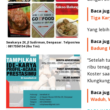
Baca jug
Tiga Kar
Yang lebih
Baca jug
Swakarya 2X, Jl Sudirman, Denpasar. Telpon/wa
: 0817556154 (Ibu Tini)
Badung P
“Setelah t
ribu tenag
Koster sa
Klungkung 
Baca jug
Waduh, W