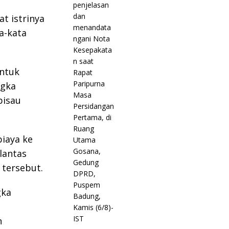
at istrinya
a-kata
untuk
ngka
pisau
iaya ke
lantas
 tersebut.
gka
n