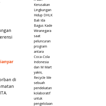
.
bungan
erensi
ianyar
orban di
camatan
ITA.