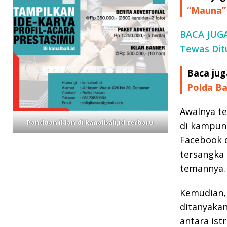
“Mauna” 
BACA JUGA:
Tewas Ditu
Baca jug
Polda Ba
Awalnya te
Panduan iklan di kanalbali,id terbaru
di kampun
Facebook d
tersangka 
temannya.
Kemudian, 
ditanyakan
antara ist