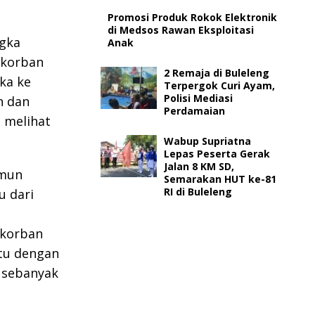
Promosi Produk Rokok Elektronik
di Medsos Rawan Eksploitasi
ngka
Anak
 korban
2 Remaja di Buleleng
ka ke
Terpergok Curi Ayam,
Polisi Mediasi
n dan
Perdamaian
 melihat
Wabup Supriatna
Lepas Peserta Gerak
Jalan 8 KM SD,
amun
Semarakan HUT ke-81
RI di Buleleng
u dari
 korban
tu dengan
 sebanyak