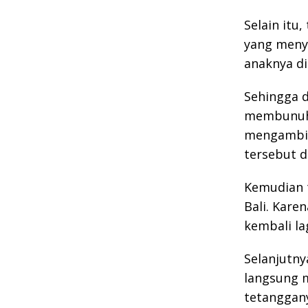
Selain itu
yang menyi
anaknya di
Sehingga 
membunuh 
mengambil 
tersebut d
Kemudian 
Bali. Kare
kembali la
Selanjutny
langsung 
tetanggany