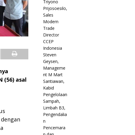
rnya
(56) asal
us
 dengan
ka