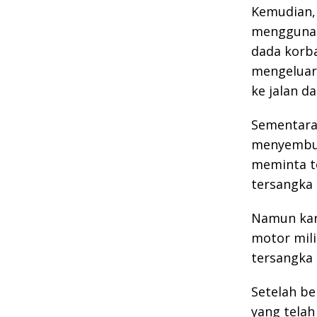
Kemudian,
menggunak
dada korb
mengeluark
ke jalan d
Sementara
menyembun
meminta t
tersangka
Namun kar
motor mili
tersangka 
Setelah b
yang tela