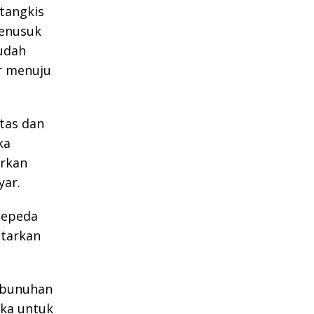
tangkis
enusuk
udah
r menuju
tas dan
ka
arkan
yar.
sepeda
ntarkan
mbunuhan
ka untuk