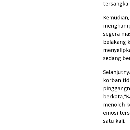
tersangka
Kemudian, 
menghampi
segera mas
belakang 
menyelipk
sedang be
Selanjutn
korban tid
pinggangn
berkata,”K
menoleh k
emosi ter
satu kali.