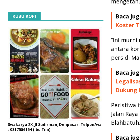
mengetahui
Baca jug
KUBU KOPI
Koster T
“Ini murni
antara kor
pers di Map
Baca jug
Legalisa
Dukung 
Peristiwa 
Jalan Raya
Blahbatuh, 
Swakarya 2X, Jl Sudirman, Denpasar. Telpon/wa
: 0817556154 (Ibu Tini)
Baca jug