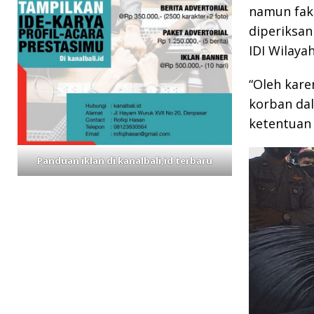
namun fakt
diperiksan
IDI Wilayah
“Oleh kare
korban dal
ketentuan 
Panduan iklan di kanalbali,id terbaru