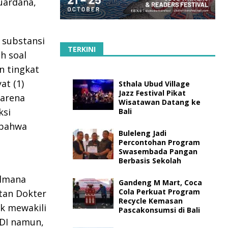
uardana,
 substansi
TERKINI
h soal
n tingkat
at (1)
Sthala Ubud Village
Jazz Festival Pikat
karena
Wisatawan Datang ke
ksi
Bali
 bahwa
Buleleng Jadi
Percontohan Program
Swasembada Pangan
Berbasis Sekolah
almana
Gandeng M Mart, Coca
Cola Perkuat Program
tan Dokter
Recycle Kemasan
ak mewakili
Pascakonsumsi di Bali
IDI namun,