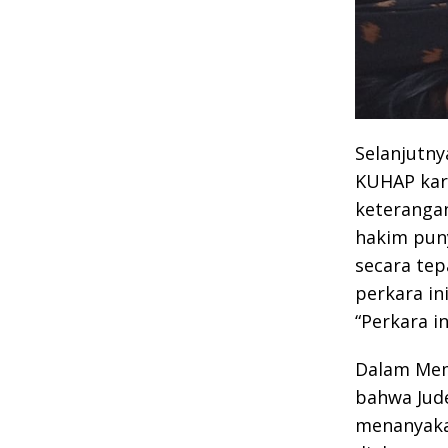
Selanjutny
KUHAP kar
keterangan
hakim puny
secara te
perkara in
“Perkara i
Dalam Mem
bahwa Jude
menanyaka