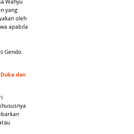
asa Wahyu
an yang
yakan oleh
wa apabila
as Gendo.
 Duka dan
i
 khususnya
ebarkan
atau
u