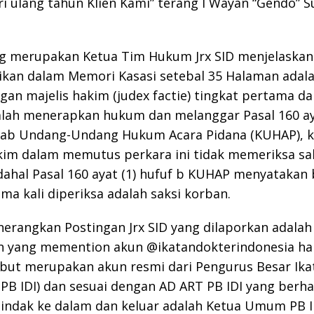
i ulang tahun Klien Kami” terang I Wayan “Gendo” S
g merupakan Ketua Tim Hukum Jrx SID menjelaskan
ikan dalam Memori Kasasi setebal 35 Halaman adala
an majelis hakim (judex factie) tingkat pertama da
alah menerapkan hukum dan melanggar Pasal 160 ay
itab Undang-Undang Hukum Acara Pidana (KUHAP), 
kim dalam memutus perkara ini tidak memeriksa sa
ahal Pasal 160 ayat (1) hufuf b KUHAP menyatakan
ma kali diperiksa adalah saksi korban.
rangkan Postingan Jrx SID yang dilaporkan adalah
n yang memention akun @ikatandokterindonesia h
but merupakan akun resmi dari Pengurus Besar Ika
(PB IDI) dan sesuai dengan AD ART PB IDI yang berh
tindak ke dalam dan keluar adalah Ketua Umum PB 