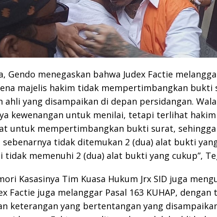
a, Gendo menegaskan bahwa Judex Factie melanggar
ena majelis hakim tidak mempertimbangkan bukti 
 ahli yang disampaikan di depan persidangan. Wal
a kewenangan untuk menilai, tetapi terlihat hakim
pat untuk mempertimbangkan bukti surat, sehingga
i sebenarnya tidak ditemukan 2 (dua) alat bukti yan
ni tidak memenuhi 2 (dua) alat bukti yang cukup”, T
ori Kasasinya Tim Kuasa Hukum Jrx SID juga meng
x Factie juga melanggar Pasal 163 KUHAP, dengan 
n keterangan yang bertentangan yang disampaikan 