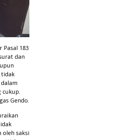
 Pasal 183
surat dan
aupun
 tidak
 dalam
g cukup.
egas Gendo.
uraikan
tidak
oleh saksi