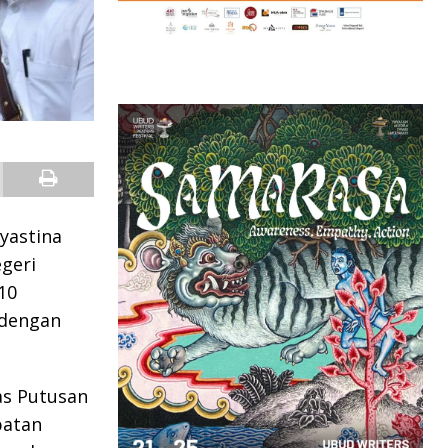
yastina
egeri
10
 dengan
as Putusan
patan