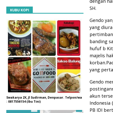
dengan har
SH.
KUBU KOPI
Gendo yan
yang diura
pertimbang
banding s
hufuf b K
majelis ha
korban.Pad
yang perta
Gendo mene
postingan
akun terse
Swakarya 2X, Jl Sudirman, Denpasar. Telpon/wa
: 0817556154 (Ibu Tini)
Indonesia 
PB IDI ber