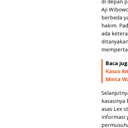
di depan p
Aji Wibow
berbeda ya
hakim. Pa
ada ketera
ditanyakan
mempertan
Baca jug
Kasus Am
Minta W
Selanjutn
kasasinya 
asas Lex s
informasi 
permusuha