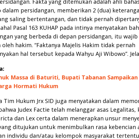
ersidangan. Fakta yang ditemukan adalah ahli bah
o dalam persidangan, memberikan 2 (dua) keterang
ng saling bertentangan, dan tidak pernah dipertan
dahal Pasal 163 KUHAP pada intinya menyatakan bah
ngan yang berbeda di depan persidangan, itu wajib
 oleh hakim. “Faktanya Majelis Hakim tidak pernah
yakan hal tersebut kepada Wahyu Aji Wibowo”. Jel
a:
uk Massa di Baturiti, Bupati Tabanan Sampaikan
arga Hormati Hukum
ya Tim Hukum Jrx SID juga menyatakan dalam memor
bahwa Judex Factie telah melanggar asas Legalitas,
tricta dan Lex certa dalam menerapkan unsur meny
yang ditujukan untuk menimbulkan rasa kebencian 
n individu dan/atau kelompok masyarakat tertent