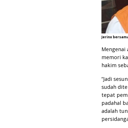
Jerinx bersama
Mengenai 
memori kas
hakim seb
“Jadi sesu
sudah dite
tepat pem
padahal ba
adalah tun
persidanga