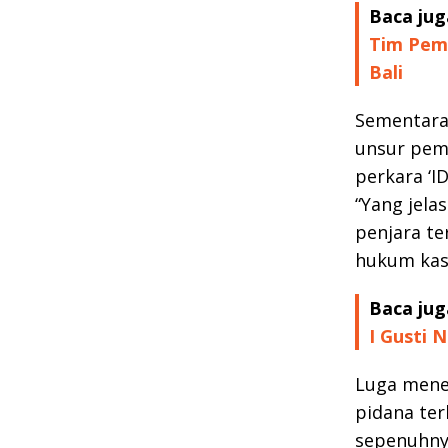
Baca jug
Tim Peme
Bali
Sementara 
unsur pem
perkara ‘I
“Yang jela
penjara t
hukum kasa
Baca jug
I Gusti 
Luga mene
pidana ter
sepenuhny