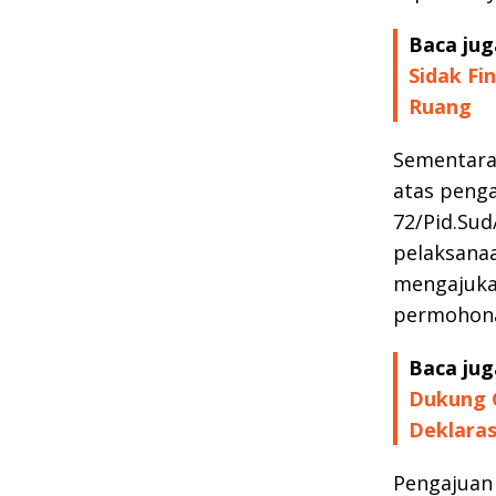
Baca jug
Sidak Fi
Ruang
Sementara 
atas peng
72/Pid.Sud
pelaksana
mengajukan
permohona
Baca jug
Dukung G
Deklara
Pengajuan 