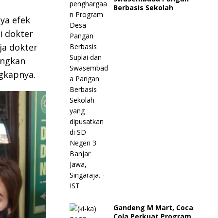
Berbasis Sekolah
ya efek
i dokter
ja dokter
angkan
gkapnya.
Gandeng M Mart, Coca
Cola Perkuat Program