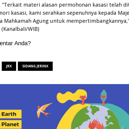
 “Terkait materi alasan permohonan kasasi telah d
ori kasasi, kami serahkan sepenuhnya kepada Maje
da Mahkamah Agung untuk mempertimbangkannya,
 (Kanalbali/WIB)
entar Anda?
JRX
SIDANG JERINX