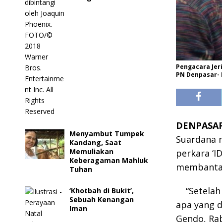
Pengacara Jer
PN Denpasar- 
DENPASA
Menyambut Tumpek
Suardana 
Kandang, Saat
Memuliakan
perkara ‘I
Keberagaman Mahluk
membantah,
Tuhan
“Setelah
‘Khotbah di Bukit’,
Sebuah Kenangan
apa yang d
Iman
Gendo, Rab