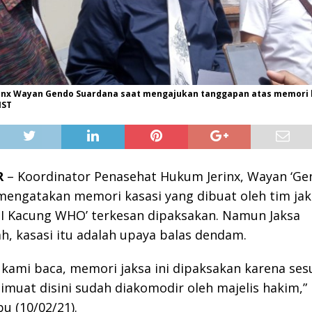
inx Wayan Gendo Suardana saat mengajukan tanggapan atas memori k
IST
R
– Koordinator Penasehat Hukum Jerinx, Wayan ‘Ge
mengatakan memori kasasi yang dibuat oleh tim ja
DI Kacung WHO’ terkesan dipaksakan. Namun Jaksa
 kasasi itu adalah upaya balas dendam.
 kami baca, memori jaksa ini dipaksakan karena se
imuat disini sudah diakomodir oleh majelis hakim,”
u (10/02/21).