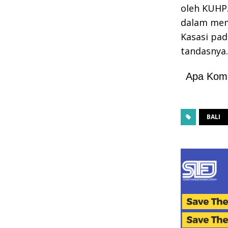
oleh KUHP.
dalam mem
Kasasi pa
tandasnya.
Apa Kom
BALI