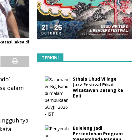
asasi jaksa di
TERKINI
ndo’
Sthala Ubud Village
Jazz Festival Pikat
ksa dalam
Wisatawan Datang ke
Bali
sungguhnya
Buleleng Jadi
 kata
Percontohan Program
Swasembada Pangan