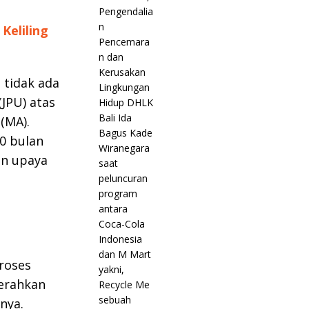
Keliling
 tidak ada
JPU) atas
(MA).
0 bulan
an upaya
roses
serahkan
nya.