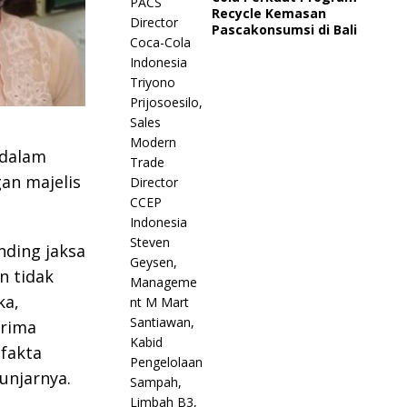
Recycle Kemasan
Pascakonsumsi di Bali
 dalam
gan majelis
nding jaksa
n tidak
ka,
erima
-fakta
unjarnya.