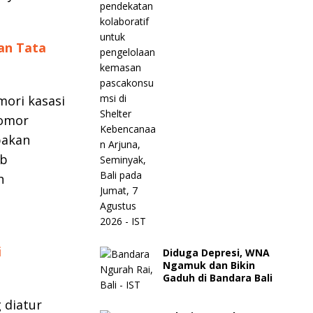
an Tata
mori kasasi
Nomor
pakan
ib
h
i
Diduga Depresi, WNA
Ngamuk dan Bikin
Gaduh di Bandara Bali
 diatur