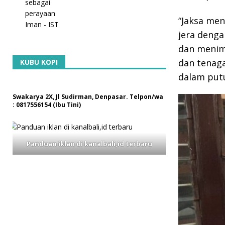
“Jaksa men
jera denga
dan menimb
dan tenaga
KUBU KOPI
dalam putu
Swakarya 2X, Jl Sudirman, Denpasar. Telpon/wa
: 0817556154 (Ibu Tini)
Panduan iklan di kanalbali,id terbaru