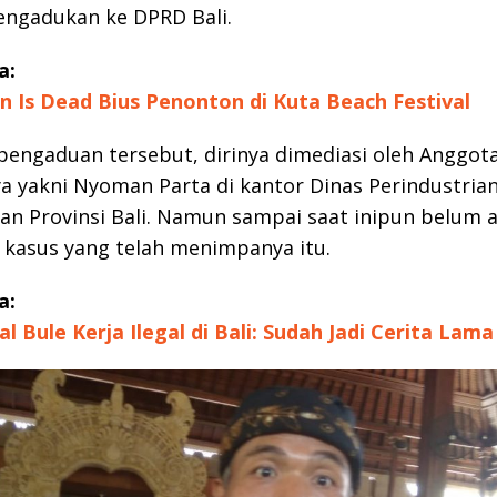
ngadukan ke DPRD Bali.
a:
 Is Dead Bius Penonton di Kuta Beach Festival
pengaduan tersebut, dirinya dimediasi oleh Anggot
 yakni Nyoman Parta di kantor Dinas Perindustria
n Provinsi Bali. Namun sampai saat inipun belum 
 kasus yang telah menimpanya itu.
a:
al Bule Kerja Ilegal di Bali: Sudah Jadi Cerita Lama