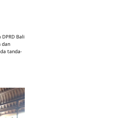
a DPRD Bali
n dan
ada tanda-