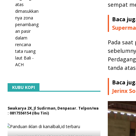
sempat me
Baca jug
Superman
Pada saat 
sebelumnya
Perdaganga
tanda atas
Baca jug
KUBU KOPI
Jerinx So
Swakarya 2X, Jl Sudirman, Denpasar. Telpon/wa
: 0817556154 (Ibu Tini)