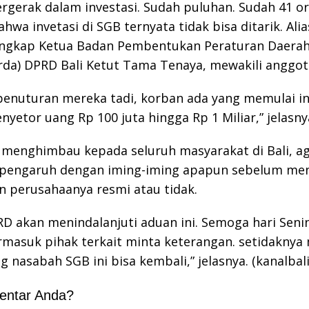
rgerak dalam investasi. Sudah puluhan. Sudah 41 o
hwa invetasi di SGB ternyata tidak bisa ditarik. Ali
ungkap Ketua Badan Pembentukan Peraturan Daera
da) DPRD Bali Ketut Tama Tenaya, mewakili anggot
enuturan mereka tadi, korban ada yang memulai in
yetor uang Rp 100 juta hingga Rp 1 Miliar,” jelasny
menghimbau kepada seluruh masyarakat di Bali, ag
pengaruh dengan iming-iming apapun sebelum me
 perusahaanya resmi atau tidak.
D akan menindalanjuti aduan ini. Semoga hari Seni
rmasuk pihak terkait minta keterangan. setidaknya
 nasabah SGB ini bisa kembali,” jelasnya. (kanalbal
entar Anda?