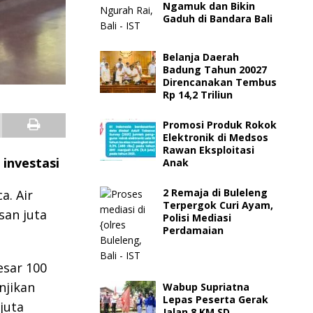
Ngamuk dan Bikin
Gaduh di Bandara Bali
Belanja Daerah
Badung Tahun 20027
Direncanakan Tembus
Rp 14,2 Triliun
Promosi Produk Rokok
Elektronik di Medsos
Rawan Eksploitasi
investasi
Anak
2 Remaja di Buleleng
a. Air
Terpergok Curi Ayam,
san juta
Polisi Mediasi
Perdamaian
esar 100
njikan
Wabup Supriatna
Lepas Peserta Gerak
juta
Jalan 8 KM SD,