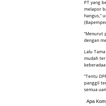
PT yang be
melapor ba
hangus,” 
(Bapemper
“Menurut p
dengan men
Lalu Tama 
mudah ter
keberadaan
“Tentu DPR
panggil te
semua uang
Apa Kom