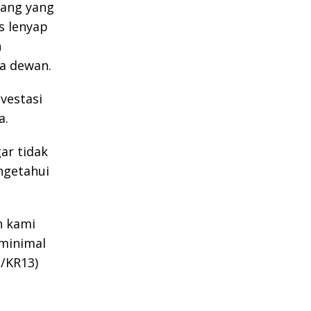
rang yang
as lenyap
h
a dewan.
vestasi
a.
ar tidak
ngetahui
n kami
 minimal
i/KR13)