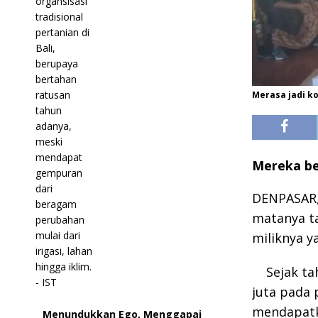
Merasa jadi ko
Mereka be
DENPASAR, 
matanya ta
miliknya y
Sejak ta
juta pada 
mendapatk
Menundukkan Ego, Menggapai