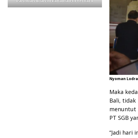
Panduan iklan di kanalbali,id terbaru
Nyoman Lodra 
Maka kedat
Bali, tidak
menuntut 
PT SGB ya
“Jadi hari