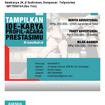
Swakarya 2X, Jl Sudirman, Denpasar. Telpon/wa
: 0817556154 (Ibu Tini)
Panduan iklan di kanalbali,id terbaru
AGENDA