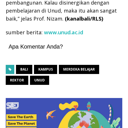
pembangunan. Kalau disinergikan dengan
pembelajaran di Unud, maka itu akan sangat
baik,” jelas Prof. Nizam.
(kanalbali/RLS)
sumber berita:
www.unud.ac.id
Apa Komentar Anda?
BALI
KAMPUS
MERDEKA BELAJAR
REKTOR
UNUD