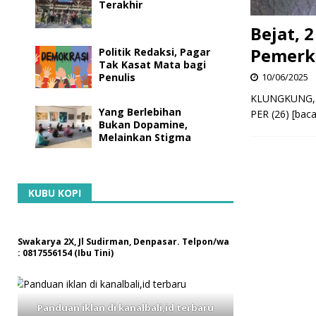
Terakhir
Bejat, 
Pemerko
Politik Redaksi, Pagar
Tak Kasat Mata bagi
Penulis
10/06/2025
KLUNGKUNG, ka
Yang Berlebihan
PER (26)
[bac
Bukan Dopamine,
Melainkan Stigma
KUBU KOPI
Swakarya 2X, Jl Sudirman, Denpasar. Telpon/wa
: 0817556154 (Ibu Tini)
Panduan iklan di kanalbali,id terbaru