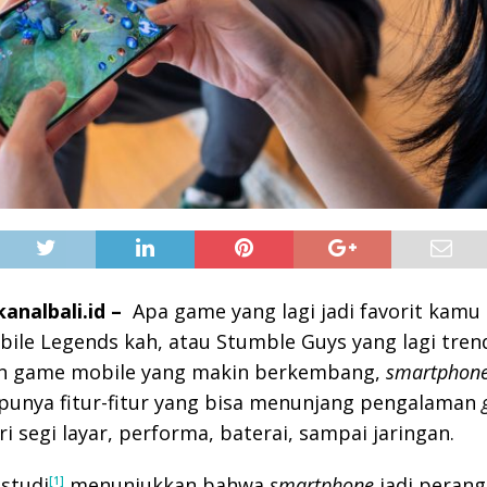
analbali.id –
Apa game yang lagi jadi favorit kamu
bile Legends kah, atau Stumble Guys yang lagi tren
an game mobile yang makin berkembang,
smartphon
punya fitur-fitur yang bisa menunjang pengalaman
ri segi layar, performa, baterai, sampai jaringan.
 studi
menunjukkan bahwa
smartphone
jadi peran
[1]