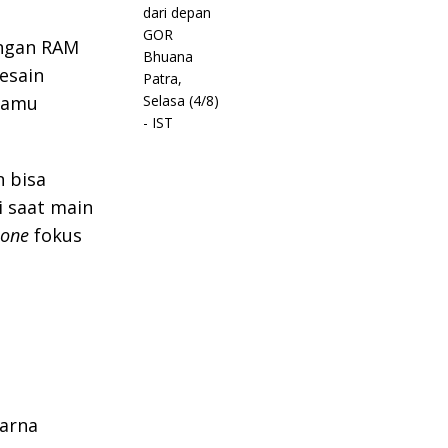
engan RAM
esain
 kamu
 bisa
i saat main
one
fokus
arna