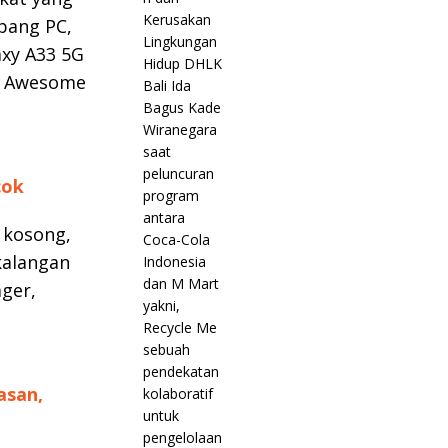
bang PC,
axy A33 5G
Awesome
cok
 kosong,
kalangan
ger,
asan,