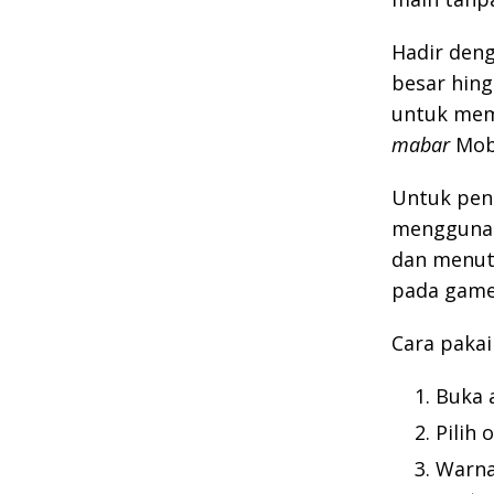
Hadir den
besar hing
untuk me
mabar
Mobi
Untuk pen
menggunaka
dan menutu
pada game
Cara pakai 
Buka 
Pilih 
Warna