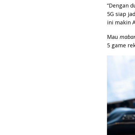
“Dengan d
5G siap ja
ini makin 
Mau
maba
5 game rek