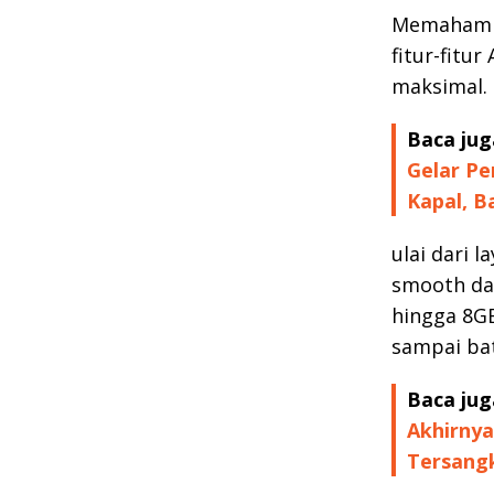
Memahami 
fitur-fitu
maksimal.
Baca jug
Gelar Pe
Kapal, 
ulai dari 
smooth dan
hingga 8G
sampai bat
Baca jug
Akhirnya
Tersang