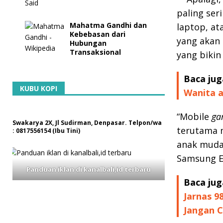
paling ser
Mahatma Gandhi dan
laptop, at
Kebebasan dari
yang akan
Hubungan
Transaksional
yang biki
Baca jug
KUBU KOPI
Wanita a
“Mobile
ga
Swakarya 2X, Jl Sudirman, Denpasar. Telpon/wa
terutama 
: 0817556154 (Ibu Tini)
anak muda,
Samsung El
Panduan iklan di kanalbali,id terbaru
Baca jug
Jarnas 9
Jangan 