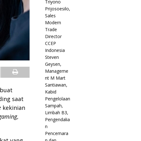
 buat
ding saat
e
kekinian
gaming
,
gkat yang