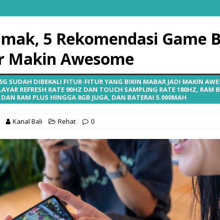
imak, 5 Rekomendasi Game B
r Makin Awesome
5G SUDAH DIBEKALI FITUR-FITUR YANG BIKIN MABAR JADI MAKIN AW
LAYAR REFRESH RATE 90HZ DAN TOUCH SAMPLING RATE 180HZ, RAM 
 DAN RAM PLUS HINGGA 8GB JUGA, DAN BATERAI 5.000MAH
Kanal Bali
Rehat
0