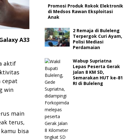
Promosi Produk Rokok Elektronik
di Medsos Rawan Eksploitasi
Anak
2 Remaja di Buleleng
Terpergok Curi Ayam,
Galaxy A33
Polisi Mediasi
Perdamaian
Wabup Supriatna
 aktif
Lepas Peserta Gerak
tivitas
Jalan 8 KM SD,
Semarakan HUT ke-81
a cepat
RI di Buleleng
g win
erus main
ak terus,
 kamu bisa