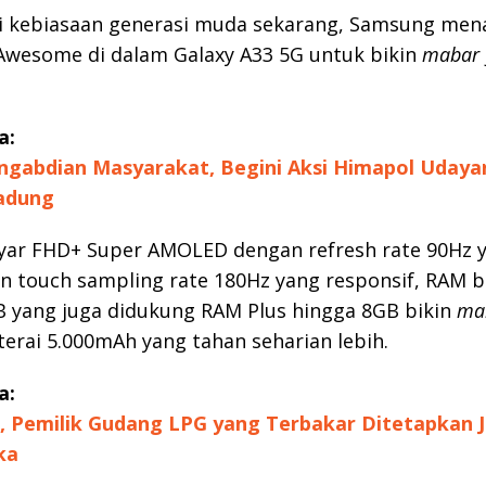
kebiasaan generasi muda sekarang, Samsung me
r Awesome di dalam Galaxy A33 5G untuk bikin
mabar
a:
ngabdian Masyarakat, Begini Aksi Himapol Udaya
Badung
layar FHD+ Super AMOLED dengan refresh rate 90Hz 
 touch sampling rate 180Hz yang responsif, RAM b
B yang juga didukung RAM Plus hingga 8GB bikin
ma
erai 5.000mAh yang tahan seharian lebih.
a:
, Pemilik Gudang LPG yang Terbakar Ditetapkan J
ka