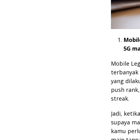
Mobil
5G ma
Mobile Le
terbanyak 
yang dilak
push rank
streak.
Jadi, keti
supaya mak
kamu per
main tanpa