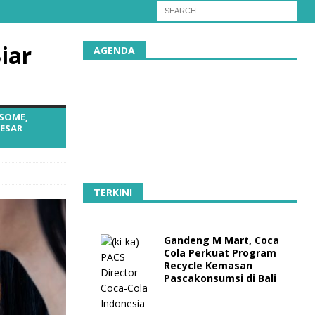
iar
AGENDA
ESOME,
BESAR
TERKINI
Gandeng M Mart, Coca
Cola Perkuat Program
Recycle Kemasan
Pascakonsumsi di Bali