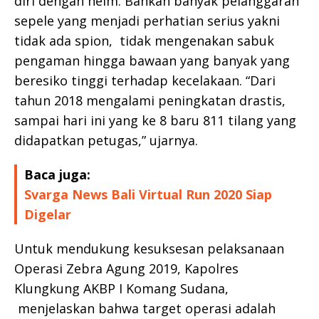
diri dengan helm. Bahkan banyak pelanggaran
sepele yang menjadi perhatian serius yakni
tidak ada spion, tidak mengenakan sabuk
pengaman hingga bawaan yang banyak yang
beresiko tinggi terhadap kecelakaan. “Dari
tahun 2018 mengalami peningkatan drastis,
sampai hari ini yang ke 8 baru 811 tilang yang
didapatkan petugas,” ujarnya.
Baca juga:
Svarga News Bali Virtual Run 2020 Siap
Digelar
Untuk mendukung kesuksesan pelaksanaan
Operasi Zebra Agung 2019, Kapolres
Klungkung AKBP I Komang Sudana,
menjelaskan bahwa target operasi adalah