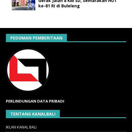
Gerak Jalan 8 KM SD, Semarakan HUT
ke-81 RI di Buleleng
PEDOMAN PEMBERITAAN
PERLINDUNGAN DATA PRIBADI
TENTANG KANALBALI
IKLAN KANAL BALI