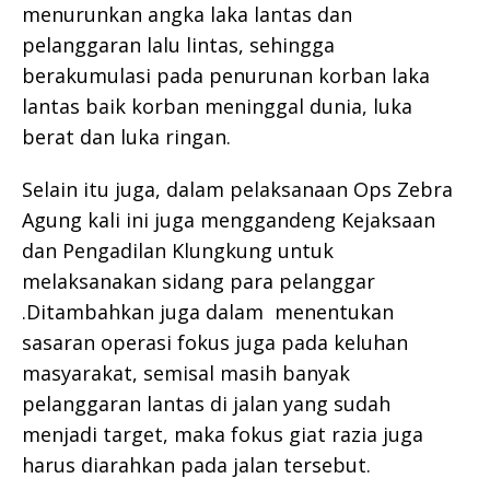
menurunkan angka laka lantas dan
pelanggaran lalu lintas, sehingga
berakumulasi pada penurunan korban laka
lantas baik korban meninggal dunia, luka
berat dan luka ringan.
Selain itu juga, dalam pelaksanaan Ops Zebra
Agung kali ini juga menggandeng Kejaksaan
dan Pengadilan Klungkung untuk
melaksanakan sidang para pelanggar
.Ditambahkan juga dalam menentukan
sasaran operasi fokus juga pada keluhan
masyarakat, semisal masih banyak
pelanggaran lantas di jalan yang sudah
menjadi target, maka fokus giat razia juga
harus diarahkan pada jalan tersebut.