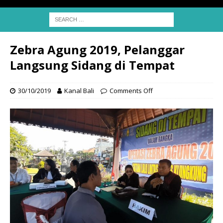
Zebra Agung 2019, Pelanggar
Langsung Sidang di Tempat
30/10/2019
Kanal Bali
Comments Off