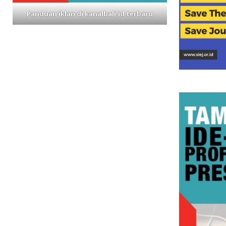
Panduan iklan di kanalbali,id terbaru