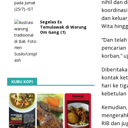
nihil dan 
koordinasi
dan keluar
Segelas Es
Wita hingg
Temulawak di Warung
Om Gang (1)
“Dan telah
pencarian 
korban,” u
Diberitaka
kontak ket
KUBU KOPI
hari ke ti
kebetulan 
Kemudian, 
mengerahka
RIB dan ju