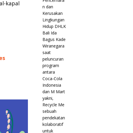
l-kapal
es