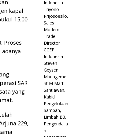
kan
gen kapal
ukul 15.00
. Proses
a adanya
lang
operasi SAR
isata yang
amat.
telah
Arjuna 229,
asama