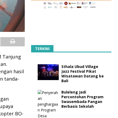
TERKINI
M Tanjung
tan.
Sthala Ubud Village
engan hasil
Jazz Festival Pikat
Wisatawan Datang ke
n tanda-
Bali
Buleleng Jadi
Percontohan Program
ngan
Swasembada Pangan
 upaya
Berbasis Sekolah
kopter BO-