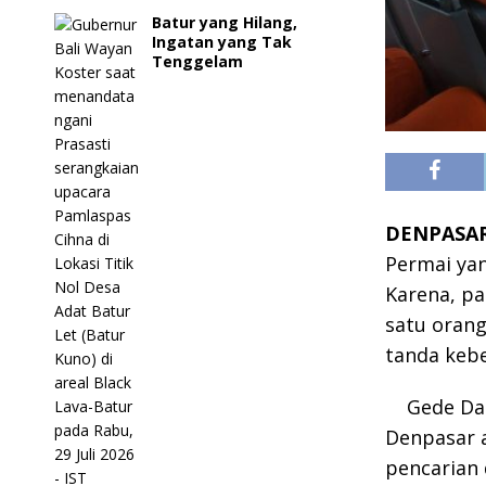
Batur yang Hilang,
Ingatan yang Tak
Tenggelam
DENPASA
Permai yan
Karena, pa
satu orang
tanda kebe
Gede Da
Denpasar 
pencarian 