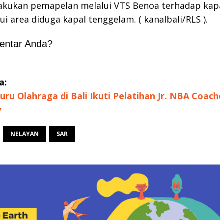
akukan pemapelan melalui VTS Benoa terhadap kapa
ui area diduga kapal tenggelam. ( kanalbali/RLS ).
entar Anda?
a:
uru Olahraga di Bali Ikuti Pelatihan Jr. NBA Coach
y
NELAYAN
SAR