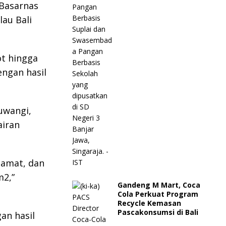
 Basarnas
lau Bali
ot hingga
engan hasil
uwangi,
airan
lamat, dan
m2,”
Gandeng M Mart, Coca
Cola Perkuat Program
Recycle Kemasan
Pascakonsumsi di Bali
an hasil