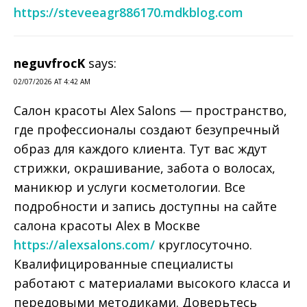
https://steveeagr886170.mdkblog.com
neguvfrocK
says:
02/07/2026 AT 4:42 AM
Салон красоты Alex Salons — пространство,
где профессионалы создают безупречный
образ для каждого клиента. Тут вас ждут
стрижки, окрашивание, забота о волосах,
маникюр и услуги косметологии. Все
подробности и запись доступны на сайте
салона красоты Alex в Москве
https://alexsalons.com/
круглосуточно.
Квалифицированные специалисты
работают с материалами высокого класса и
передовыми методиками. Доверьтесь