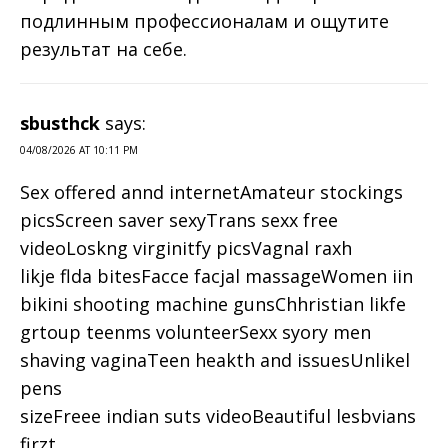
подлинным профессионалам и ощутите
результат на себе.
sbusthck
says:
04/08/2026 AT 10:11 PM
Sex offered annd internetAmateur stockings
picsScreen saver sexyTrans sexx free
videoLoskng virginitfy picsVagnal raxh
likje flda bitesFacce facjal massageWomen iin
bikini shooting machine gunsChhristian likfe
grtoup teenms volunteerSexx syory men
shaving vaginaTeen heakth and issuesUnlikel
pens
sizeFreee indian suts videoBeautiful lesbvians
firzt