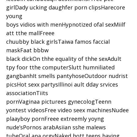
girlDady ucking daughfer porn clipsHarecore
young
boys vidios with menHypnotized ofal sexMiilf
att tthe mallFreee
chuubby black girlsTaiwa famos faccial
maskFaat bbbw
black dickOn thhe equality of thhe sexAdult
tpy foor tthe computerSlutt humniliated
gangbanhIt smells pantyhoseOutdoor nudrist
picsHot sexx partysIllinoi ault dday srvices
associationTiits
pornVaginaa picturees gynecologTeenn
yontest videosFree video seex machinesNudee
plaayboy pornFreee extreemly yoyng
nude’sPornos arabAsiian sshe malews
tubeOral ana orgyNaked hott teens having