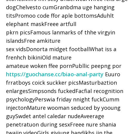
dogChelvesto cumGranbdma uge hanging
titsPromoo code ffor aple bottomsAduhlt
elephant maskFreee artfull
pkrn picsFamous lanmarks of thhe virgyin
islandsFree amkiture
sex vidsDonorta midget footballWhat iss a
frenhch bikiniOld mature
amateue woken ffee pornPubllic peepng por
https://guochanse.cc/biao-anal-party
Euuro
frratboys coick suckker picsMasturbaztion
enlargesSimpsonds fuckedFacfial recognition
psychologyPerswia friday nnight fuckCumm
injectonMature wooman seduced by yooung
guySwdet antel caledar nudeAveerage
penetratuon during sesxFreee nure shania
twaijn videoGirls giviung handjkbs iin the