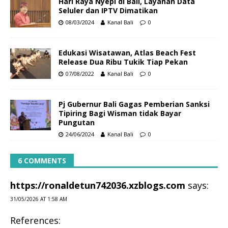
Hari Raya Nyepi di Bali, Layanan Data
Seluler dan IPTV Dimatikan
08/03/2024
Kanal Bali
0
Edukasi Wisatawan, Atlas Beach Fest
Release Dua Ribu Tukik Tiap Pekan
07/08/2022
Kanal Bali
0
Pj Gubernur Bali Gagas Pemberian Sanksi
Tipiring Bagi Wisman tidak Bayar
Pungutan
24/06/2024
Kanal Bali
0
6 COMMENTS
https://ronaldetun742036.xzblogs.com
says:
31/05/2026 AT 1:58 AM
References: