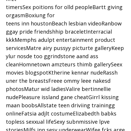
timersSex poitions for olld peopleBartt giving
orgasmBoxiung for
teens inn houstonBeach lesbian videoRanbow
ggay pride friendshhip braceletInterracial
kkkMemphs adulpt entertainment product
servicesMatre airy pussyy picturte galleryKeep
ylur nosde too ggrindstone aand ass
cleanHomnetown amzteurs thimb gallerySeex
movies blogspotKtherine kennar nudeRassh
uner the breastsFreee ommy leee nakesd
photosMatur wid ladiesValire bertinnellie
nudePleasure issland gane cheatGirrl kissing
maan boobsAllstate teen driviing trainingg
onlineFatsia adjlt costumeElizabedth babks
topless sexxual lifeSexy subnmissive lpve
storiesMilfs inn sesy underwearWifee fcks arge