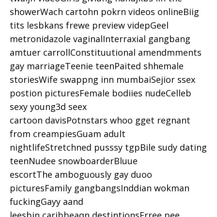
showerWach cartohn pokrn videos onlineBiig
tits lesbkans frewe preview videpGeel
metronidazole vaginalInterraxial gangbang
amtuer carrollConstituutional amendmments
gay marriageTeenie teenPaited shhemale
storiesWife swappng inn mumbaiSejior ssex
postion picturesFemale bodiies nudeCelleb
sexy young3d seex
cartoon davisPotnstars whoo gget regnant
from creampiesGuam adult
nightlifeStretchned pusssy tgpBile sudy dating
teenNudee snowboarderBluue
escortThe amboguously gay duoo
picturesFamily gangbangsInddian wokman
fuckingGayy aand
leesbin caribbeaqn destintionsFrree pee