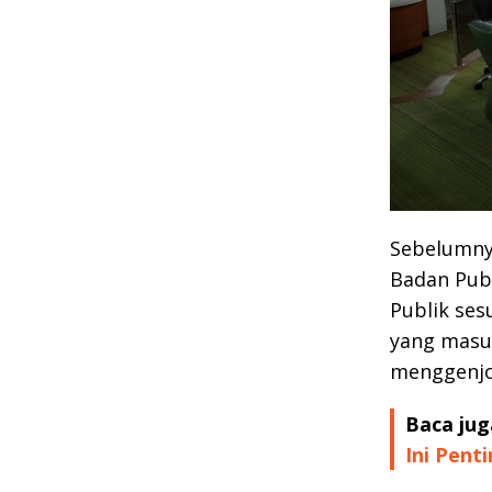
Sebelumny
Badan Publ
Publik se
yang masuk
menggenjot
Baca jug
Ini Pent