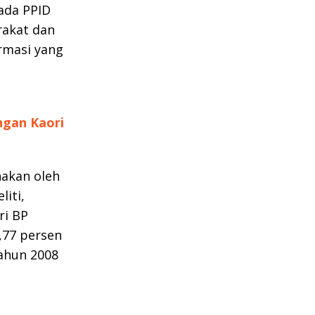
ada PPID
rakat dan
ormasi yang
ngan Kaori
nakan oleh
liti,
ri BP
,77 persen
Tahun 2008