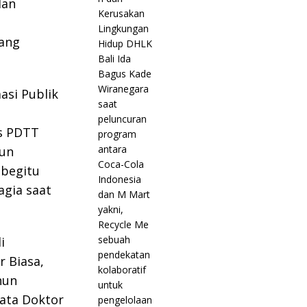
dan
ang
si Publik
s PDTT
hun
 begitu
agia saat
i
r Biasa,
hun
kata Doktor