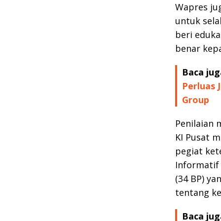
Wapres jug
untuk sel
beri eduka
benar kepa
Baca jug
Perluas 
Group
Penilaian 
KI Pusat m
pegiat ket
Informatif
(34 BP) ya
tentang ke
Baca jug