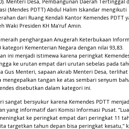
0). Menteri Desa, Pembangunan Daerah Tertinggal 
asi (Mendes PDTT) Abdul Halim Iskandar mengikuti
rahan dari Ruang Kendali Kantor Kemendes PDTT y
leh Waki Presiden KH Ma’ruf Amin.
meraih penghargaan Anugerah Keterbukaan Informa
 kategori Kementerian Negara dengan nilai 93,83.
an ini menjadi istimewa karena peringkat Kemende
ngga ke urutan empat dari urutan sebelas pada ta
 Gus Menteri, sapaan akrab Menteri Desa, terlihat
Ia mengepalkan tangan ke atas sembari senyum bah
des disebutkan dalam kategori ini.
ri sangat bersyukur karena Kemendes PDTT menjad
n yang informatif dari Komisi Informasi Pusat. “Lua
meningkat ke peringkat empat dari peringkat 11 ta
ita targetkan tahun depan bisa peringkat kesatu,” 