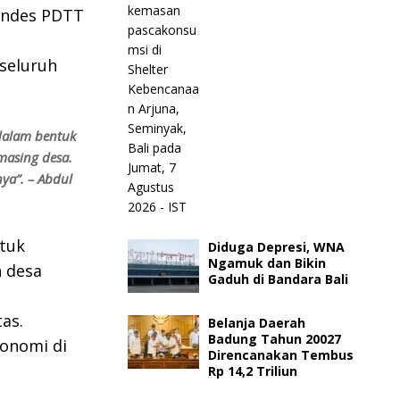
mendes PDTT
seluruh
dalam bentuk
masing desa.
ya”. – Abdul
ntuk
Diduga Depresi, WNA
Ngamuk dan Bikin
n desa
Gaduh di Bandara Bali
as.
Belanja Daerah
Badung Tahun 20027
onomi di
Direncanakan Tembus
Rp 14,2 Triliun