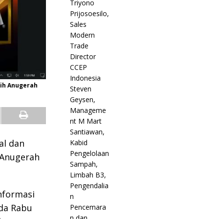
aih Anugerah
al dan
 Anugerah
nformasi
ada Rabu