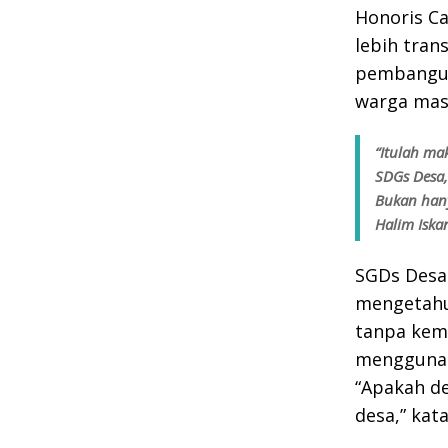
Honoris Ca
lebih tran
pembangun
warga mas
“Itulah ma
SDGs Desa
Bukan han
Halim Iska
SGDs Desa 
mengetahui
tanpa kem
menggunak
“Apakah d
desa,” kat