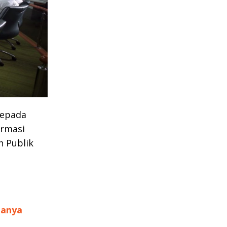
kepada
ormasi
 Publik
ganya