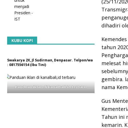
(25/11/202
Transmigr
penganuge
dihadiri o
Kemendes 
KUBU KOPI
tahun 2020
Pengharga
Swakarya 2X, Jl Sudirman, Denpasar. Telpon/wa
melesat hi
: 0817556154 (Ibu Tini)
sebelumnya
gembira. 
nama Kemen
Panduan iklan di kanalbali,id terbaru
Gus Mente
Kementeria
Tahun ini 
kemarin. K