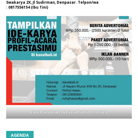
Swakarya 2X, Jl Sudirman, Denpasar. Telpon/wa
: 0817556154 (Ibu Tini)
Panduan iklan di kanalbali,id terbaru
AGENDA