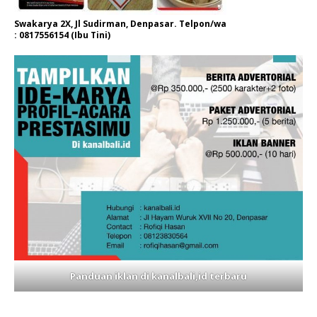
Swakarya 2X, Jl Sudirman, Denpasar. Telpon/wa
: 0817556154 (Ibu Tini)
Panduan iklan di kanalbali,id terbaru