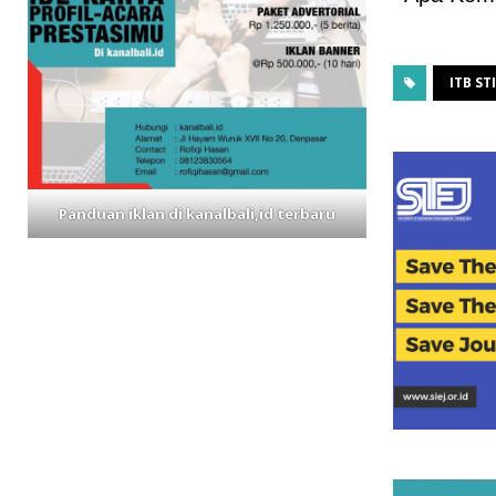
ITB ST
Panduan iklan di kanalbali,id terbaru