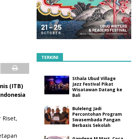
TERKINI
Sthala Ubud Village
Jazz Festival Pikat
nis (ITB)
Wisatawan Datang ke
Indonesia
Bali
Buleleng Jadi
Percontohan Program
 Riset,
Swasembada Pangan
Berbasis Sekolah
etapan
Gandeng M Mart, Coca