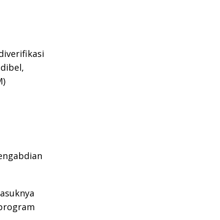
iverifikasi
dibel,
M)
 pengabdian
masuknya
 program