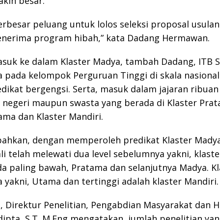
kin besar.
rbesar peluang untuk lolos seleksi proposal usulan
enerima program hibah,” kata Dadang Hermawan.
suk ke dalam Klaster Madya, tambah Dadang, ITB 
a pada kelompok Perguruan Tinggi di skala nasional
dikat bergengsi. Serta, masuk dalam jajaran ribua
k negeri maupun swasta yang berada di Klaster Pra
ma dan Klaster Mandiri.
ahkan, dengan memperoleh predikat Klaster Mady
i telah melewati dua level sebelumnya yakni, klaste
a paling bawah, Pratama dan selanjutnya Madya. Kl
 yakni, Utama dan tertinggi adalah klaster Mandiri.
 Direktur Penelitian, Pengabdian Masyarakat dan H
ipta, S.T.,M.Eng mengatakan, jumlah penelitian ya