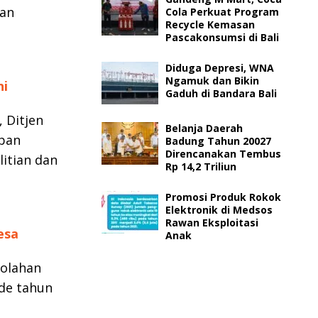
dan
Cola Perkuat Program
Recycle Kemasan
Pascakonsumsi di Bali
Diduga Depresi, WNA
Ngamuk dan Bikin
ni
Gaduh di Bandara Bali
 Ditjen
Belanja Daerah
apan
Badung Tahun 20027
Direncanakan Tembus
litian dan
Rp 14,2 Triliun
Promosi Produk Rokok
Elektronik di Medsos
Rawan Eksploitasi
esa
Anak
 olahan
ode tahun