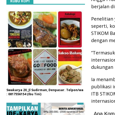
KUBU KOPI
berjalan di
Penelitian
seperti, k
STIKOM Ba
dengan me
“Termasuk
internasio
dukungan p
Ia menamba
publikasi 
Swakarya 2X, Jl Sudirman, Denpasar. Telpon/wa
ITB STIKOM
: 0817556154 (Ibu Tini)
internasion
Apa Kom