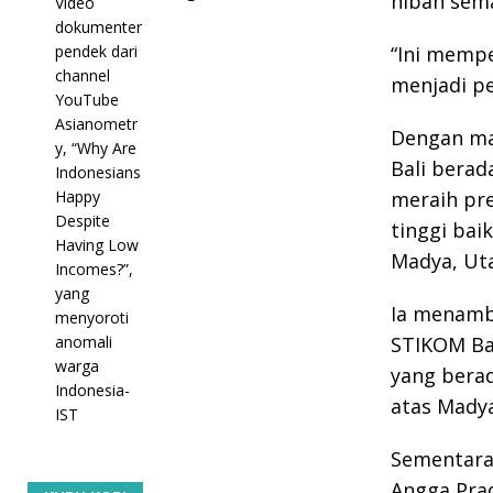
hibah sema
“Ini mempe
menjadi p
Dengan ma
Bali berad
meraih pre
tinggi bai
Madya, Uta
Ia menamb
STIKOM Bal
yang berad
atas Madya
Sementara,
Angga Prad