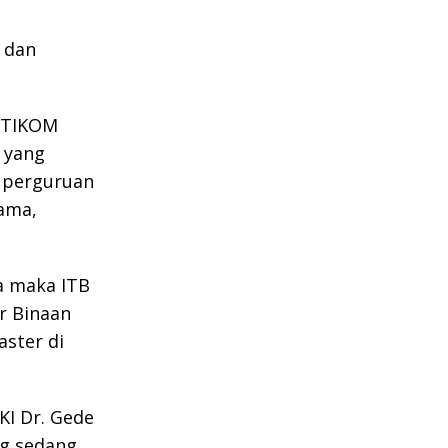
 dan
STIKOM
 yang
n perguruan
tama,
a maka ITB
r Binaan
aster di
KI Dr. Gede
ng sedang