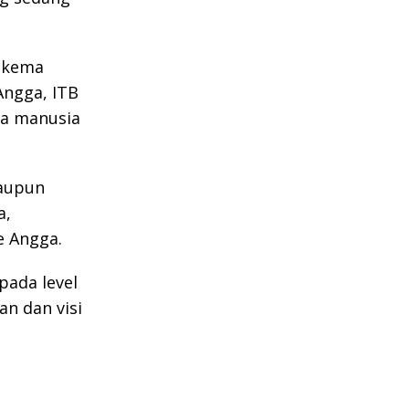
 skema
Angga, ITB
a manusia
maupun
a,
e Angga.
pada level
an dan visi