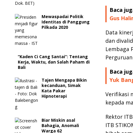
Baca jug
Mewaspadai Politik
Gus Hal
Identitas di Panggung
Pilkada 2020
Data kiner
dan divali
Lembaga P
“Kaden Ci Cang Santai”: Tentang
Perguruan 
Kerja, Waktu, dan Salah Paham di
Bali
Baca jug
Yuk Bang
Tajen Mengapa Bikin
kecanduan, Simak
Kata Pakar
Verifikasi 
Hipnoterapi
kepada mas
Rektor IT
Biar Miskin asal
ITB STIKO
Bahagia, Anomali
Warga 62