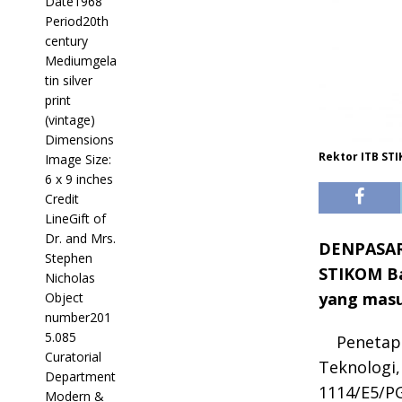
Rektor ITB ST
DENPASAR, 
STIKOM Bal
yang masu
Penetapa
Teknologi
1114/E5/PG