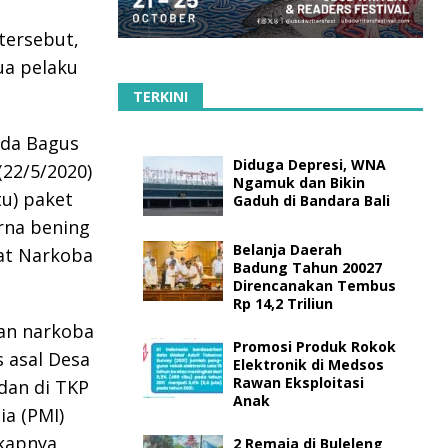
tersebut,
ua pelaku
TERKINI
Ida Bagus
Diduga Depresi, WNA
(22/5/2020)
Ngamuk dan Bikin
tu) paket
Gaduh di Bandara Bali
arna bening
Belanja Daerah
sat Narkoba
Badung Tahun 20027
Direncanakan Tembus
Rp 14,2 Triliun
an narkoba
Promosi Produk Rokok
 asal Desa
Elektronik di Medsos
Rawan Eksploitasi
dan di TKP
Anak
ia (PMI)
kapnya.
2 Remaja di Buleleng