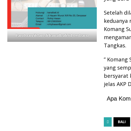
Setelah di
keduanya 
Komang Suj
Panduan iklan di kanalbali,id terbaru
mengamank
Tangkas.
” Komang S
yang semp
bersyarat 
jelas AKP 
Apa Kom
BALI