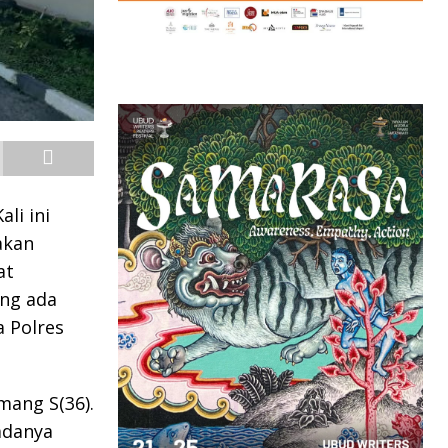
li ini
akan
at
ang ada
a Polres
mang S(36).
adanya