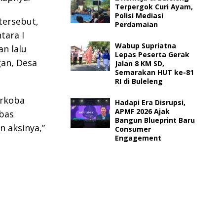
Terpergok Curi Ayam,
Polisi Mediasi
tersebut,
Perdamaian
tara I
Wabup Supriatna
an lalu
Lepas Peserta Gerak
an, Desa
Jalan 8 KM SD,
Semarakan HUT ke-81
RI di Buleleng
arkoba
Hadapi Era Disrupsi,
APMF 2026 Ajak
bas
Bangun Blueprint Baru
 aksinya,”
Consumer
Engagement