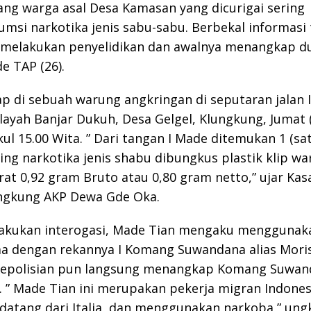
ang warga asal Desa Kamasan yang dicurigai sering
si narkotika jenis sabu-sabu. Berbekal informasi 
n melakukan penyelidikan dan awalnya menangkap d
e TAP (26).
ap di sebuah warung angkringan di seputaran jalan 
layah Banjar Dukuh, Desa Gelgel, Klungkung, Jumat 
kul 15.00 Wita. ” Dari tangan I Made ditemukan 1 (sa
ning narkotika jenis shabu dibungkus plastik klip w
at 0,92 gram Bruto atau 0,80 gram netto,” ujar Ka
ungkung AKP Dewa Gde Oka.
ilakukan interogasi, Made Tian mengaku menggunak
a dengan rekannya I Komang Suwandana alias Moris
Kepolisian pun langsung menangkap Komang Suwan
 ” Made Tian ini merupakan pekerja migran Indones
datang dari Italia, dan menggunakan narkoba,” ung