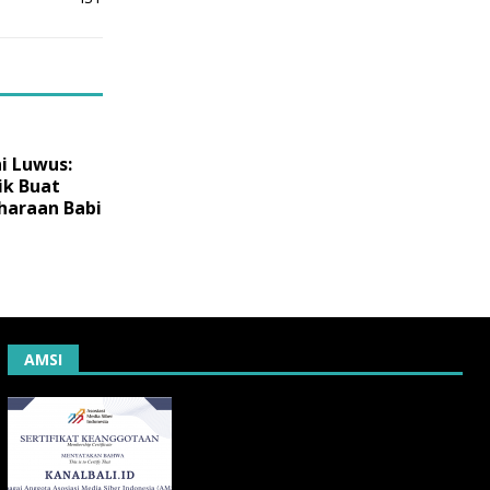
i Luwus:
ik Buat
haraan Babi
AMSI