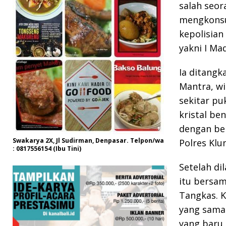
salah seor
mengkonsum
kepolisia
yakni I Mad
Ia ditangk
Mantra, wi
sekitar pu
kristal be
dengan ber
Swakarya 2X, Jl Sudirman, Denpasar. Telpon/wa
Polres Kl
: 0817556154 (Ibu Tini)
Setelah d
itu bersam
Tangkas. 
yang sama.
yang baru 