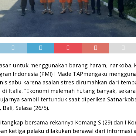
lasan untuk menggunakan barang haram, narkoba. Ka
igran Indonesia (PMI) I Made TAPmengaku menggun
nis sabu karena asalan stres dirumahkan dari temp
 di Italia. “Ekonomi melemah hutang banyak, sekar
,” ujarnya sambil tertunduk saat diperiksa Satnarkob
Bali, Selasa (26/5).
ditangkap bersama rekannya Komang S (29) dan I Ko
n ketiga pelaku dilakukan berawal dari informasi 