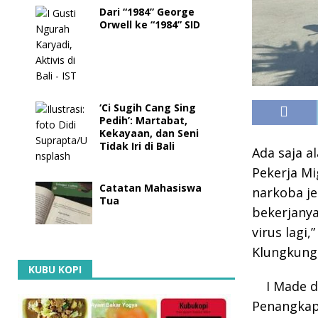
Dari “1984” George
Orwell ke “1984” SID
‘Ci Sugih Cang Sing
Pedih’: Martabat,
Kekayaan, dan Seni
Tidak Iri di Bali
Ada saja a
Pekerja M
Catatan Mahasiswa
narkoba je
Tua
bekerjanya
virus lagi
Klungkung, 
KUBU KOPI
I Made 
Penangkapa