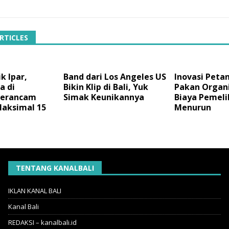
RTICLES
k Ipar,
Band dari Los Angeles US
Inovasi Petan
a di
Bikin Klip di Bali, Yuk
Pakan Organ
Terancam
Simak Keunikannya
Biaya Pemeli
aksimal 15
Menurun
TENTANG KANALBALI
IKLAN KANAL BALI
Kanal Bali
REDAKSI – kanalbali.id